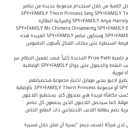
اخل اللعبة من خلال استخدام مجموعة جديدة من عناصر
وأدوات SPY×FAMILY، وتشمل مجموعة SPY×FAMILY Twilight Set وSPY×FAMILY Thorn Princess Set
وحذاء SPY×FAMILY Yor Stilettos وإطلالة شعر SPY×FAMILY Anya Hairstyle والمركبة الطائرة
SPY×FAMILY Bond Glider وزينة SPY×FAMILY Bond Ornament وSPY×FAMILY Mr. Chimera Ornament
وسيارة SPY×FAMILY Dacia ومظلة SPY×FAMILY Parachute. وستكون عناصر SPY×FAMILY الفريدة هذه
ي موبايل فرصة السيطرة على ساحات القتال بأسلوب الجاسوس
يسرّ كل من ببجي موبايل وSPY×FAMILY أيضاً تقديم خاصية Prize Path الجديدة كلياً. فبعد تفعيل النظام عبر
إنفاق UC لمرة واحدة، سيفتح اللاعبون المهام لكسب النقاط والحصول على جوائز SPY×FAMILY الإضافية
ول إلى مستوى 20 في Prize Path، يستطيع لاعبو ببجي موبايل اختيار مجموعة شخصياتهم
المفضلة كمكافأة: إما مجموعة SPY×FAMILY Twilight أو مجموعة SPY×FAMILY Thorn Princess. بالإضافة
 سيُمكّنهم الوصول إلى المستوى 20 من كسب مكافأة فريدة هي صندوق كنز، يستطيع اللاعبون
صول على طائرة SPY×FAMILY Bond المرموقة. كما سيحصل اللاعبون الذين يجمعون كل عناصر
على مكافأة حصرية تضم بطاقة اللاعب الاجتماعي ذات الطابع الخاص
 لدى شركة تنسنت جيمز: “يسرنا أن نعلن خلال مسيرة