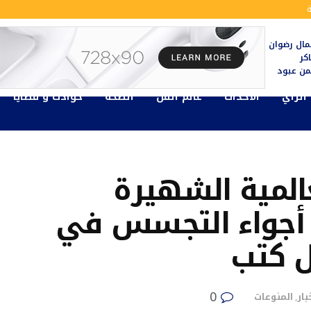
ال رضوان
كر
يمن عبود
الرأي
الأحداث
عالم الفن
الصحة
حوادث و قضايا
المية الشهيرة
SP تنشر أجواء التجسس في
ل كتب
0
بار
المنوعات
,