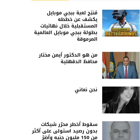
مُنتِج لعبة ببجي موبايل
يكشف عن خططه
المستقبلية خلال نهائيات
بطولة ببجي موبايل العالمية
المرموقة
من هو الدكتور أيمن مختار
محافظ الدقهلية
نحن نعاني
سقوط أخطر محرّر شيكات
بدون رصيد استولى على أكثر
من 150 مليون جنيه وأضرّ