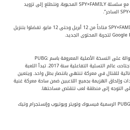
سعينا لتطوير تجربة ببجي موبايل عن تعاوننا الجديد مع سلسلة SPY×FAMILY المحبوبة. ونتطلع إلى تزويد
سيكون محتوى التعاون الأخير بين ببجي موبايل وSPY×FAMILY متاحاً من 12 أبريل وحتى 12 مايو. تفضلوا بتنزيل
ترتكز لعبة PUBG MOBILE المخصصة للهواتف الجوالة على النسخة الأصلية المعروفة باسم PUBG:
BATTLEGROUNDS والتي حققت ظاهرة عالمية واجتاحت عالم التسلية التفاعلية سنة 2017. تبدأ اللعبة
ات على جزيرة نائية للقتال في معركة تنتهي بانتصار بطل واحد. ويتعين
دات وإلحاق الهزيمة بجميع اللاعبين ضمن ساحة معركة غنية
لى التوجه إلى منطقة لعب تتقلص مساحتها.
لمزيد من المعلومات، يرجى زيارة حسابات PUBG MOBILE الرسمية فيسبوك وتويتر ويوتيوب وإنستجرام وتيك