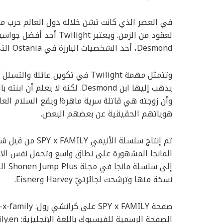
Desmond، أحد الشخصيات البارزة في Ostania التي تهدد السلام بين الشرق والغرب.
وتتمثل مهمة Twilight في تكوين ع
وأن زوجته هي قاتلة سرية ماهرة! ويقع السلام العا
هوياتهم الحقيقية عن بعضهم البعض.
المانجا المشهورة على نطاق واسع وتحمل نفس الاسم
نسخة منها وترشحت لجائزتيّ Harvey وEisner.
صفحة SPY x FAMILY على كرانشي رول: Crunchyroll.com/spy-x-family
الصفحة الرسمية للفيسبوك باللغة الإنجليزية: Facebook.com/SpyFamily.en