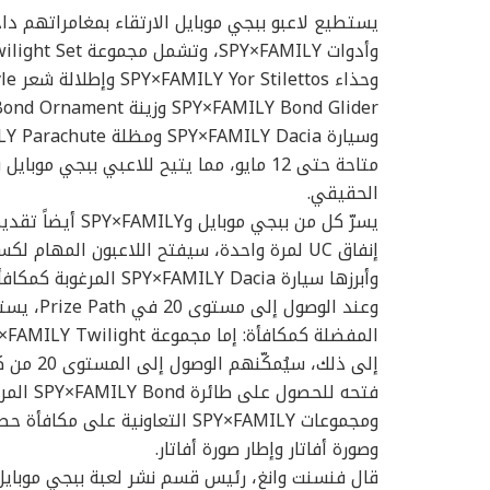
يستطيع لاعبو ببجي موبايل الارتقاء بمغامراتهم د
متاحة حتى 12 مايو، مما يتيح للاعبي ببج
الحقيقي.
وأبرزها سيارة SPY×FAMILY Dacia المرغوبة كمكافأة فورية.
وعند الوص
إلى ذلك،
فتحه للح
ومجموعات SPY×FAMILY التعاونية 
وصورة أفاتار وإطار صورة أفاتار.
قال فنسنت وانغ، رئيس قسم نشر لعبة ببجي موبايل