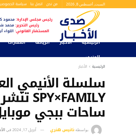
من نحن
اتصل بنا
سياسة الخصوصية
السبت, أغسطس 8, 2026
رئيس مجلس الإدارة:
محمود كم
رئيس التحرير:
محمد شا
المستشار القانوني:
اللواء أ
الرئيسية
الأخبار
الرياضة
العقارات
المزيد
الرئيسية
الأخبار
سلسلة الأنيمي الع
Y×FAMILY
ساحات ببجي موباي
نانيس هنري
أبريل 17, 2024
الأخ
بواسطة
في