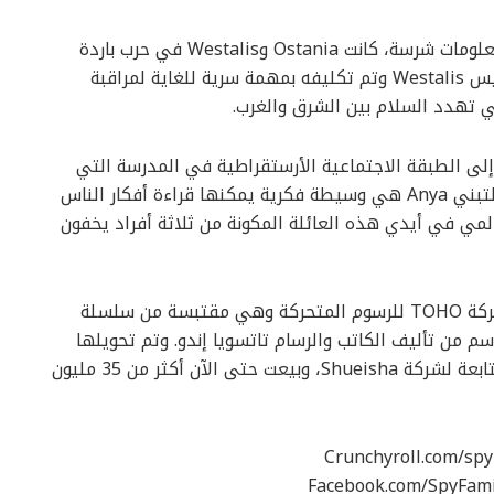
في العصر الذي كانت تشن خلاله دول العالم حرب معلومات شرسة، كانت Ostania وWestalis في حرب باردة
لعقود من الزمن. ويعتبر Twilight أحد أفضل جواسيس Westalis وتم تكليفه بمهمة سرية للغاية لمراقبة
ائلة والتسلل إلى الطبقة الاجتماعية الأرستقراطية في المدرسة التي
يذهب إليها ابن Desmond. لكنه لا يعلم أن ابنته بالتبني Anya هي وسيطة فكرية يمكنها قراءة أفكار الناس
لمي في أيدي هذه العائلة المكونة من ثلاثة أفراد يخفون
تم إنتاج سلسلة الأنيمي SPY x FAMILY من قبل شركة TOHO للرسوم المتحركة وهي مقتبسة من سلسلة
 من تأليف الكاتب والرسام تاتسويا إندو. وتم تحويلها
إلى سلسلة مانجا في مجلة Shonen Jump Plus التابعة لشركة Shueisha، وبيعت حتى الآن أكثر من 35 مليون