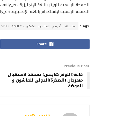
الصفحة الرسمية لتويتر باللغة الإنجليزية: spyfamily_en@
الصفحة الرسمية لإنستجرام باللغة الإنجليزية: spyfamily_en@
سلسلة الأنيمي العالمية الشهيرة SPY×FAMILY تنشر أجواء التجسس في ساحات ببجي موبايل كتب
Tags:
Share
Previous Post
قاعة(اللوفر هايتس) تستعد لاستقبال
مهرجان (الصخرة)الدولي للفاشون و
الموضة
نانيس هنري