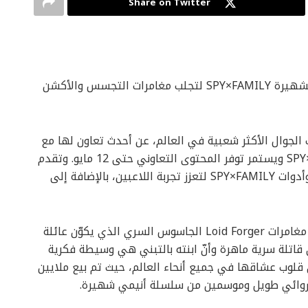
Share on Twitter
ببجي موبايل تتعاون مع سلسلة الأنيمي العالمية الشهيرة SPY×FAMILY لتجلب مغامرات التجسس والأكشن
PUBG MOBILE)، إحدى ألعاب الجوال الأكثر شعبية في العالم، عن أحدث تعاون لها مع
سلسلة الرسوم المتحركة الشهيرة عالمياً SPY×FAMILY ويستمر توفر المحتوى التعاوني حتى 12 مايو. وتقدم
هذه الشراكة المشوقة مجموعة متنوعة من عناصر وأدوات SPY×FAMILY لتعزز تجربة اللاعبين، بالإضافة إلى
SPY×FAMILY هي قصة مشوقة تدور أحداثها حول مغامرات Loid Forger الجاسوس السري الذي يكوّن عائلة
قاتلة سرية ماهرة وأنّ ابنته بالتبني هي وسيطة فكرية
راءة الأفكار. استحوذت SPY×FAMILY على قلوب عشاقها في جميع أنحاء العالم، حيث تم بيع ملايين
 روائي طويل وموسمين من سلسلة أنيمي شهيرة.