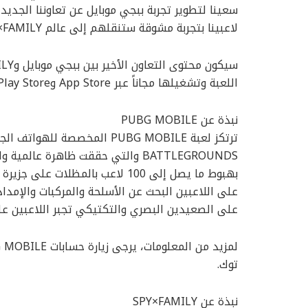
لاعبينا بتجربة مشوقة ستنقلهم إلى عالم SPY×FAMILY الساحر”.
اللعبة وتشغيلها مجاناً عبر App Store وGoogle Play Store لتجربة المحتوى الجديد.
نبذة عن PUBG MOBILE
بهبوط ما يصل إلى 100 لاعب بالمظل
على اللاعبين البحث عن الأسلحة والمركبات والإمدا
على الصعيدين البصري والتكتيكي تجبر اللاعبين ع
توك.
نبذة عن SPY×FAMILY