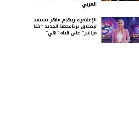
العربي
الإعلامية ريهام ماهر تستعد
لإطلاق برنامجها الجديد “خط
مباشر” على قناة “هي”