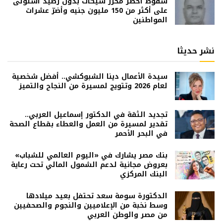
سقوط أخطر محرّر شيكات بدون رصيد استولى
على أكثر من 150 مليون جنيه وأضرّ عشرات
المواطنين
نشر حديثا
سيدة الأعمال دينا الشبوكشي.. أفضل شخصية
لعام 2026 وتتويج لمسيرة من النجاح والتميز
تجديد الثقة في الدكتور إسماعيل العربي..
تقدير لمسيرة من العمل والعطاء بقطاع الصحة
في البحر الأحمر
بنك مصر يشارك في «اليوم العالمي للشباب»
بعروض مجانية لدعم الشمول المالي تحت رعاية
البنك المركزي
الدكتورة سومة سعد تحتفل بعيد ميلادها
وسط نخبة من الإعلاميين والنجوم والصحفيين
من مصر والوطن العربي