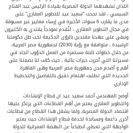
اللذان تشهدهما الدولة المصرية بقيادة الرئيس عبد الفتاح
السيسي ، لقد نجحت “سعيد عيد للتطوير العقاري” على
مدى ما يقارب 6 سنوات الأخيرة في إرساء معايير غير مسبوقة
في مجال التطوير العقاري ، لتُقدم نموذجاً يقتدي به الكثيرون
ونبقى على عهدنا مقتدين بالرؤى الحكيمة تحت ظل حكومتنا
الرشيدة ، متوافقة مع رؤية (2030) لجمهورية مصر العربية،
من خلال خطوات ثابتة مستمرة من العمل الدؤوب الجاد في
مسيرتنا التي أحرزت خبرات عالية ، حيث كانت لنا بصمتنا على
أهم و أضحم مدن جمهورية مصر العربية وهى القاهرة
الجديدة التي تطلبت اهتمام دقيق بالتفاصيل والتخطيط
الإداري.
أوضح المهندس أحمد سعيد عيد ان قطاع الإنشاءات
والتطوير العقاري يعتبر من أهم القطاعات التي يرتكز عليها
اقتصاد الدولة المصرية, ولما يشغل هذا القطاع من قطاعات
أخرى داعمة ومساندة لخدمة قطاع الإنشاءات حيث يعتبر
الواجهة التي تعطي انطباعاً عن النهضة العمرانية للدولة