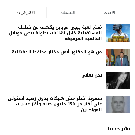
الاحدث
التعليقات
الاكثر قراءة
مُنتِج لعبة ببجي موبايل يكشف عن خططه
المستقبلية خلال نهائيات بطولة ببجي موبايل
العالمية المرموقة
من هو الدكتور أيمن مختار محافظ الدقهلية
نحن نعاني
سقوط أخطر محرّر شيكات بدون رصيد استولى
على أكثر من 150 مليون جنيه وأضرّ عشرات
المواطنين
نشر حديثا