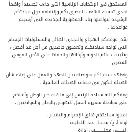
المستحق فى الإنتخابات الرئاسية التى جاءت تجسيداً واضحاً
لمدى تمسك الشعب المصرى بكم وإلتفافه حول قيادتكم
الرشيدة لتواصلوا بناء الجمهورية الجديدة التى أرسيتم
قواعدها .
نقدر موقفكم الشجاع والتحدى الهائل والمسئوليات الجسام
التى تواجه سيادتكــم وتعملون جاهدين من أجل غد أفضل ،
وتثبيت دعائم الدولة وأركانها والحفاظ على الأمن القومى
المصرى .
ونعاهد سيادتكم بمواصلة بذل الجهد والعمل على إعلاء شأن
الهيئة لتكون فى مصاف الهيئات العالمية .
وفقكم الله سيادة الرئيس إلى ما فيه خير الوطن وأعانكم
على مواصلة مسيرة العمل للنهوض بالوطن والمواطنين .
تقبلوا سيادتكم فائق الإحترام والتقدير ،
لواء أ. ح/ مختــار عبد اللطيف
رئيــــس مجلــــــــــس إدارة