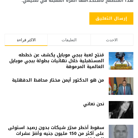
هذا المتصفح لاستخدامها المرة المقبلة في تعليقي.
الاحدث
التعليقات
الاكثر قراءة
مُنتِج لعبة ببجي موبايل يكشف عن خططه
المستقبلية خلال نهائيات بطولة ببجي موبايل
العالمية المرموقة
من هو الدكتور أيمن مختار محافظ الدقهلية
نحن نعاني
سقوط أخطر محرّر شيكات بدون رصيد استولى
على أكثر من 150 مليون جنيه وأضرّ عشرات