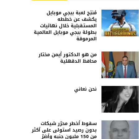
مُنتِج لعبة ببجي موبايل
يكشف عن خططه
المستقبلية خلال نهائيات
بطولة ببجي موبايل العالمية
المرموقة
من هو الدكتور أيمن مختار
محافظ الدقهلية
نحن نعاني
سقوط أخطر محرّر شيكات
بدون رصيد استولى على أكثر
من 150 مليون جنيه وأضرّ