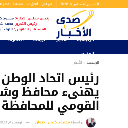
من نحن
اتصل بنا
سياسة الخصوصي
الخميس, أغسطس 6, 2026
رئيس مجلس الإدارة:
محمود كم
رئيس التحرير:
محمد شا
المستشار القانوني:
اللواء أ
الرئيسية
الأخبار
الرياضة
العقارات
المزيد
الرئيسية
الأخبار
رئيس اتحاد الوطن 
يهنىء محافظ وشعب
القومي للمحافظة
محمود كمال رضوان
نوفمبر 4, 2023
بواسطة