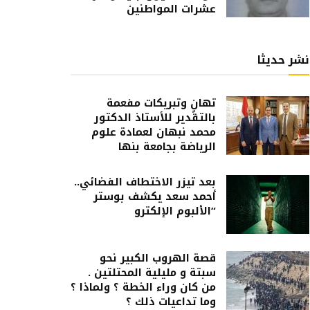
عشرات المواطنين
نشر حديثا
تهانٍ وتبريكات مفعمة
بالتقدير للأستاذ الدكتور
محمد نبهان لعمادة علوم
الرياضة بجامعة بنها
بعد تيزر الاختطاف الفضائي..
أحمد سعد يكشف بوستر
“الألبوم الإلكترو
قصة الهروب الكبير نحو
سبتة و مليلية المحتلتين .
من كان وراء الخطة ؟ ولماذا ؟
وما تداعيات ذلك ؟