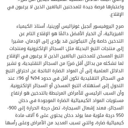
واعتبارها فرصة جيدة للمدخنين البالغين الذين لا يرغبون في
الإقلاع.
صرح البروفيسور أنجيل غونزاليس أورينيا، أستاذ الكيمياء
الفيزيائية، أن الخيار الأفضل دائمًا هو الإقلاع التام عن
التدخين خاصة وأن النيكوتين قد يؤدي إلى الإدمان، مشيرا
إلى منتجات التبغ البديلة مثل: السجائر الإلكترونية ومنتجات
التبغ المسخن للمدخنين البالغين الذين لا يرغبون في الإقلاع
لما تشكله من بدائل أقل ضررًا من السجائر التقليدية، و تشير
الدلائل العلمية إلى أن المواد الضارة الناتجة عن احتراق التبغ
في السجائر التقليدية تكون أقل في حدود 94% أو 96٪ عند
التحول إلى استهلاك التبغ المسخن أو السجائر الإلكترونية.
وأن السبب الرئيسي للأمراض المرتبطة بالتدخين هو ارتفاع
مستويات المواد الكيميائية الضارة الموجودة في دخان
السجائر، فعند إشعال السيجارة، تصل درجة الحرارة إلى 900-
950 درجة مئوية مما يولد دخان يحتوي على 6 آلاف مادة
كيميائية ضارة، والتي تسبب العديد من الأمراض وعلى رأسها