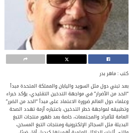
كتب : ماهر بدر
بعد تبني دول مثل السويد واليابان والمملكة المتحدة مبدأ
“الحد من الأضرار” في مواجهة التدخين التقليدي، يؤكد خبراء
وعلماء حول العالم ضرورة الاعتماد على مبدأ “الحد من الضرر”
وتطبيقه لمواجهة خطر التدخين، باعتباره أزمة تهدد الصحة
العامة للأفراد والمجتمعات، خاصة بعد ظهور منتجات التبغ
البديلة مثل السجائر الإلكترونية ومنتجات التبغ المسخن،
والتي أثبتت الدلائل العلمية أهميتها كبديل أقل ضررًا،