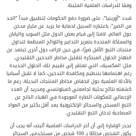
وفقا للدراسات العلمية المثبتة.
شدد “أورينيا”، على ضرورة دفع الحكومات لتطبيق مبدأ “الحد
من الضرر”، باعتباره السبيل لحماية ما يزيد عن مليار مدخن
حول العالم، لافتا إلى قيام بعض الدول مثل السويد واليابان
والمملكة المتحدة بتعزيز التدابير واللوائح المنظمة لتداول
منتجات التبغ الأقل ضررًا، في حين لازالت دول أخرى تبتعد عن
انتهاج الحلول المبتكرة لتقليل مخاطر التدخين التقليدي،
مثل: المكسيك، التي تفتقر إلى تقييم تلك الحلول الجديدة
رغم اهتمامها بتنظيم ومكافحة التدخين، كما لا تقبل أسبانيا
بالأدلة العلمية حول انخفاض مخاطر المنتجات البديلة، رغم ما
كشفته نتائج بحثية لجامعتي كمبلوتنسي ومدريد أن العدد
الإجمالي للمكونات الضارة الموجودة في الهباء الناتج عن
التبغ المسخن والسجائر الإلكترونية يعد أقل بكثير من المواد
المصاحبة لدخان التبغ التقليدي.
تجدر الإشارة إلى أن آخر الدراسات العلمية أثبتت أنه يجب أن
يكون الشخص محاطًا بـ 100 شخص من مستخدمي السجائر