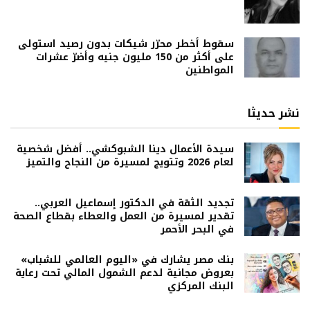
سقوط أخطر محرّر شيكات بدون رصيد استولى
على أكثر من 150 مليون جنيه وأضرّ عشرات
المواطنين
نشر حديثا
سيدة الأعمال دينا الشبوكشي.. أفضل شخصية
لعام 2026 وتتويج لمسيرة من النجاح والتميز
تجديد الثقة في الدكتور إسماعيل العربي..
تقدير لمسيرة من العمل والعطاء بقطاع الصحة
في البحر الأحمر
بنك مصر يشارك في «اليوم العالمي للشباب»
بعروض مجانية لدعم الشمول المالي تحت رعاية
البنك المركزي