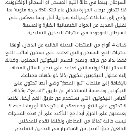
السرطان؛ بينما في حالة التبغ المسخن أو السجائر الإلكترونية،
فلا تتجاوز درجات الحرارة بشكل عام 320-350 درجة مئوية؛ بما
يؤدي إلى تفاعلات كيميائية وحرارية أقل، وبما ينعكس على
تقليل العديد من المواد الكيميائية الضارة والمسببة
للسرطان الموجودة في منتجات التدخين التقليدية.
هناك 4 أنواع من المنتجات البديلة الخالية من الدخان، أولها
منتجات التبغ المسخن والتي تعتمد على تسخين لفائف التبغ
فقط بدلا من حرقه، وتمنح الجسم النيكوتين المطلوب، وكذلك
السجائر الإلكترونية التي تعتمد على تبخير السائل المضاف
إليه محلول النيكوتين لتكوين رذاذ ذو نكهات مختلفة،
بالإضافة إلى منتجات “تبغ المضغ” وهي أيضا تحتوي على
النيكوتين ومصممة للاستخدام عن طريق “المضغ”، وكذلك
أكياس النيكوتين، التي تستخدم عن طريق الفم أيضا، لكنها
لا تحتوي على التبغ، وجميعهم لا ينتج دخانا أو رمادا حيث لا
يعتمدون على الحرق أبدا. مع التأكيد على أن هذه المنتجات
ليست خالية تمامًا من المخاطر، ولكنها تقدم للمدخنين
البالغين خيارًا أفضل من الاستمرار في التدخين التقليدي