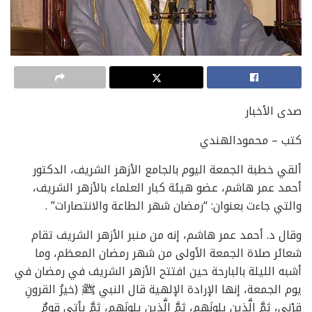
صدى الأخبار
كتب – محمودالهندي
ألقي خطبة الجمعة اليوم بالجامع الأزهر الشريف، الدكتور
أحمد عمر هاشم، عضو هيئة كبار العلماء بالأزهر الشريف،
والتي جاءت بعنوان: “رمضان شهر الطاعة والانتصارات” .
وقال د. أحمد عمر هاشم، إنه من منبر الأزهر الشريف تقام
شعائر صلاة الجمعة الأولى من شهر رمضان المعظم، وما
أشبه الليلة بالبارحة حين افتتح الأزهر الشريف في رمضان في
يوم الجمعة، إنها الإرادة الإلهية قال النبي ﷺ (خيرُ القرونِ
قرْني، ثمَّ الَّذين يلونَهم، ثمَّ الَّذين يلونَهم، ثمَّ يأتي قومٌ