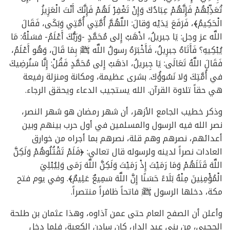
تُعَذِّبْهُمْ فَإِنَّهُمْ عِبَادُكَ وَإِنْ تَغْفِرْ لَهُمْ فَإِنَّكَ أَنْتَ الْعَزِيزُ
الْحَكِيمُ﴾، فَرَفَعَ يَدَيْه وَقالَ: اللَّهُمَّ أُمَّتِي أُمَّتِي وَبَكَى، فَقَالَ
اللَّه عز وجل: يَا جبريلُ، اذْهَبْ إِلى مُحَمَّدٍ -وَرَبُّكَ أَعْلَمُ- فسَلْهُ: مَا
يُبْكِيهِ؟ فَأَتَاهُ جبرِيلُ، فَأَخْبَرَهُ رسولُ اللَّه ﷺ بِمَا قَالَ، وَهُو أَعْلَمُ،
فَقَالَ اللَّهُ تَعَالَى: يَا جِبريلُ، اذهَبْ إِلى مُحَمَّدٍ فَقُلْ: إِنَّا سَنُرضِيكَ
في أُمَّتِكَ وَلا نَسُوؤُكَ. بشرى عظيمة، ومكانة ومنزلة رفيعة
هي حقاً تلاوة القرآن. الله يستجيب الدعاء ويحقق الرجاء.
وذكر خطيب الجامع الأزهر، أن شهر رمضان هو شهر النصر،
نصر الله فيه الرسول والمسلمين في أول حرب بينهم وبين
أعدائهم، نصرهم وهم قلة، نصرهم بما أجراه من خوارق
العادات نصراً لدينه ولرسوله قال تعالي: ﴿فَلَمْ تَقْتُلُوهُمْ وَلَكِنَّ
اللَّهَ قَتَلَهُمْ وَمَا رَمَيْتَ إِذْ رَمَيْتَ وَلَكِنَّ اللَّهَ رَمَى وَلِيُبْلِيَ
الْمُؤْمِنِينَ مِنْهُ بَلَاءً حَسَنًا إِنَّ اللَّهَ سَمِيعٌ عَلِيمٌ﴾. وفي يوم فتح
مكة، دخلها الرسول ﷺ فاتحاً ظافراً منتصراً.
وأعلن أن الصفح العام حتى عمن آذاوه، وهذا عثمان بن طلحة
الحجبي، من بني عبد الدار، كان سادن الكعبة، فلما دخل