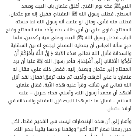
النبيﷺ مكة يوم الفتح، أغلق عثمان باب البيت وصعد
السطح، فطلب رسول الله ﷺ المفتاح، فقيل: إنه مع عثمان،
فطلب منه فأبى، وقال: لو علمت أنه رسول الله لما منعته
المفتاح، فلوى علي بن أبي طالب يده وأخذ منه المفتاح وفتح
الباب، فدخل رسول الله ﷺ البيت وصلى فيه ركعتين، فلما
خرج سأله العباس أن يعطيه المفتاح ليجمع له بين السقاية
والسدانة فأنزل الله تعالى هذه الأية: ﴿ إِنَّ اللَّهَ يَأْمُرُكُمْ أَنْ
تُؤَدُّوا الْأَمَانَاتِ إِلَى أَهْلِهَا﴾، فأمر رسول الله ﷺ عليا أن يرد
المفتاح إلى عثمان ويعتذر إليه، ففعل ذلك علي، فقال له
عثمان: يا علي أكرهت وآذيت ثم جئت ترفق! فقال: لقد أنزل
الله تعالى في شأنك، وقرأ عليه هذه الآية، فقال عثمان:
أشهد أن محمداً رسول الله، وأسلم، فجاء جبريل – عليه
السلام – فقال: ما دام هذا البيت فإن المفتاح والسدانة في
أولاد عثمان.
وأشار إلى أن هذه الإنتصارات ليست في القديم فقط، لكن
حين رفعنا شعار “الله أكبر” ووقفنا نرددها يقيناً بنصر الله،