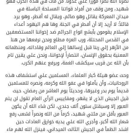
نصرنا الله نصراً مؤزراً علي عدونا. من مات في هذه الحرب فهو
شهيد، ومن وقف من أفراد قواتنا المسلحة الباسلة في
ميدان المعركة يقاتل وهو صائم، ويقال له أفطر، وهو يرد
قائلاً: لا أريد إلا أن أفطر في الجنة. وها هم اليهود أعداء
الإسلام يقومون بأبشع انواع الجرائم ضد إخواننا المستضعفين
في القدس المحتلة، ورب العزة مطلع ونحن نرفعها من هنا
من الأزهر إلي ربنا قبل إرسالها إلي العالم وقاداته، ومنظماته
المعنية بحقوق الإنسان، انتصاراً لإخواننا، ونحن علي يقين تام
بأن الله عن قريب سيكشف الغمة، ويرفع عنهم الكرب.
وحث عضو هيئة كبار العلماء، المسلمين علي استشفاف هذه
الروحانيات، وأن يأملوا في عفو الله وكرمه، ونصره للمسلمين
قديماً يوم بدر وغيرها، وحديثاً يوم العاشر من رمضان، حيث
قيل الجيش الذي لا يقهر، ومقاييس الرأي العام تقول لن يتم
العبور إلا وسيقتل ستون ألف جندي، لكن شاء الله أن يكون
العبور بأقل من مئتي شهيد، كرماً من الله ونصراً لشعب رفع
شعار الله أكبر، وأجري الله علي يديه خوارق العادات حين
اشتد الظمأ في الجيش الثالث الميداني، فينزل الله لهم ماء