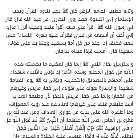
وتابع خطيب الجامع الازهر: كان ﷺ يحب تلاوة القرآن ويحب
الإستماع إلى التلاوة، فقد روى البخاري، عن عبد الله قال: قال
لي رسول الله ﷺ: اقرأ علي قلت: أقرأ عليك وعليك أنزل؟ قال:
إني أحب أن أسمعه من غيري فقرأت عليه سورة “النساء” حتى
بلغت فكيف إذا جئنا من كل أمة بشهيد وجئنا بك على هؤلاء
شهيدا قال: أمسك فإذا عيناه تذرفان.
واسترسل: بكاء النبي ﷺ إنما كان لعظيم ما تضمنته هذه
الآية من هول المطلع وشدة الأمر؛ إذ يؤتى بالأنبياء شهداء
على أممهم بالتصديق والتكذيب، ويؤتى به ﷺ يوم القيامة
شهيدا. والإشارة بقوله على هؤلاء إلى كفار قريش وغيرهم
من الكفار؛ وإنما خص كفار قريش بالذكر لأن وظيفة العذاب
أشد عليهم منها على غيرهم؛ لعنادهم عند رؤية المعجزات،
وما أظهره الله على يديه من خوارق العادات. وعن عبداللَّه بن
عَمْرو بن العاص رضي اللَّه عنهما: أَن النَّبِيَّ ﷺ تَلا قَول اللَّهِ عز
ع في إِبراهِيمَ ﷺ: ﴿رَبِّ إِنَّهُنَّ أَضْلَلْنَ كَثِيرًا مِنَ النَّاسِ فَمَنْ
تَبِعَنِي فَإِنَّهُ مِنِّي﴾، وَقَوْلَ عِيسَى عليه الصلاة والسلام: ﴿إِنْ