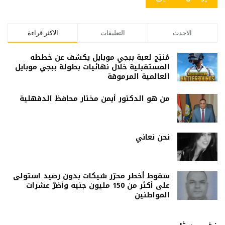
الاحدث
التعليقات
الاكثر قراءة
مُنتِج لعبة ببجي موبايل يكشف عن خططه
المستقبلية خلال نهائيات بطولة ببجي موبايل
العالمية المرموقة
من هو الدكتور أيمن مختار محافظ الدقهلية
نحن نعاني
سقوط أخطر محرّر شيكات بدون رصيد استولى
على أكثر من 150 مليون جنيه وأضرّ عشرات
المواطنين