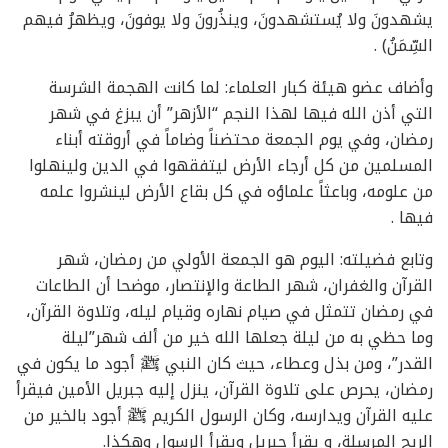
يشهدونَ ولا يُستشهدونَ، وينذُرونَ ولا يوفونَ، ويظهرُ فيهم
السِّمَنُ) .
وأضاف عضو هيئة كبار العلماء: لما كانت الهجمة الشرسة
التي أذن الله فيها لهذا النجم “الأزهر” أن يبزغ في شهر
رمضان، وفي يوم الجمعة محتضناً وضاماً في أروقته أبناء
المسلمين من كل أرجاء الأرض ليتفقهوا في الدين ولينهلوا
من علومه، وباعثاً علماؤه في كل بقاع الأرض لينشروا علمه
فيها .
وتابع فضيلته: اليوم هو الجمعة الأولي من رمضان، شهر
القرآن والغفران، شهر الطاعة والإنتصار، موضحا أن الطاعات
في رمضان تتمثل في صيام نهاره وقيام ليله، وتلاوة القرآن،
وما حظي به من ليلة جعلها الله خير من ألف شهر”ليلة
القدر”، ومن بذل وعطاء، حيث كان النبي ﷺ أجود ما يكون في
رمضان، يحرص على تلاوة القرآن، ينزل إليه جبريل الأمين فيقرأ
عليه القرآن ويدارسه، وكان الرسول الكريم ﷺ أجود بالخير من
الريح المرسلة، و يقرأ جبريل ويقرأ الرسول وهكذا.