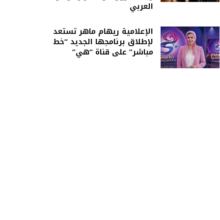
العربي
الإعلامية ريهام ماهر تستعد
لإطلاق برنامجها الجديد “خط
مباشر” على قناة “هي”