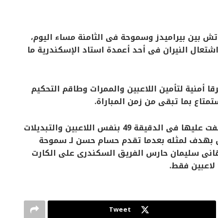
ش بين بيراميدز وسموحة فى الثامنة مساء اليوم،
اشتعال النيران فى أحد أعمدة استاد الإسكندرية ما
ا أمنية لتأمين اللاعبين والممرات وطاقم التحكيم
تمتاع بما تبقى من زمن المباراة.
وتلعب المباراة اليوم بنفس الظروف التى توقفت عليها فى الدقيقة 49 بنفس اللاعبين والتبديلات
ادل بهدف لمثله بعدما تقدم حسام حسن لـ سموحة
لهانى سليمان حارس الفريق السكندرى على الكارت
Tweet