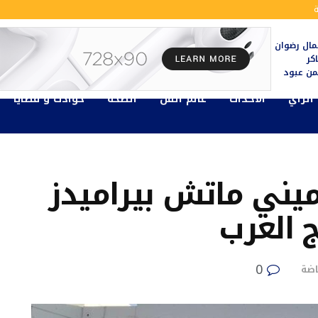
ال رضوان
كر
يمن عبود
الرأي
الأحداث
عالم الفن
الصحة
حوادث و قضايا
ميني ماتش بيراميدز
 العرب
0
اضة