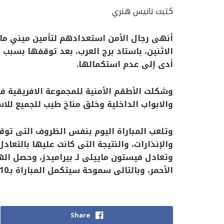
كتبت نانيس هنري
أنهى رجال الأمن استعدادهم لتأمين ميني مات
الاثنين، باستاد برج العرب، بعد توقفها بسبب 
أدى إلى عدم استكمالها.
وشكلت الأطقم الأمنية للمجموعة الافريقية فرق
والابواب الداخلية وخلق مناخ طيب للجميع للاس
والإنذارات، والنتيجة التى كانت عليها بالتع
وتعادل فيستون ماييلى لـ بيراميدز، وحصل ا
الأحمر، وبالتالى سموحة سيتكمل المباراة بـ10 لاعبين فقط.
Share