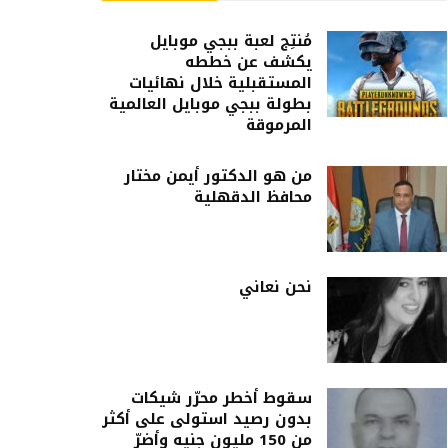
مُنتِج لعبة ببجي موبايل
يكشف عن خططه
المستقبلية خلال نهائيات
بطولة ببجي موبايل العالمية
المرموقة
من هو الدكتور أيمن مختار
محافظ الدقهلية
نحن نعاني
سقوط أخطر محرّر شيكات
بدون رصيد استولى على أكثر
من 150 مليون جنيه وأضرّ