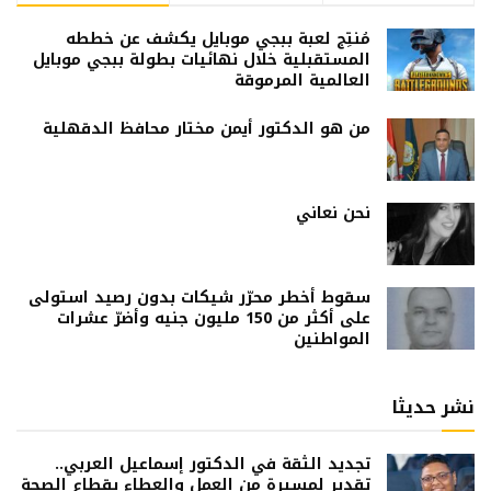
مُنتِج لعبة ببجي موبايل يكشف عن خططه
المستقبلية خلال نهائيات بطولة ببجي موبايل
العالمية المرموقة
من هو الدكتور أيمن مختار محافظ الدقهلية
نحن نعاني
سقوط أخطر محرّر شيكات بدون رصيد استولى
على أكثر من 150 مليون جنيه وأضرّ عشرات
المواطنين
نشر حديثا
تجديد الثقة في الدكتور إسماعيل العربي..
تقدير لمسيرة من العمل والعطاء بقطاع الصحة