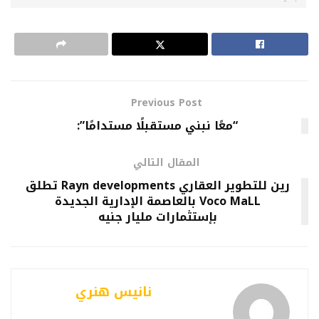
Previous Post
“معًا نبني مستقبلًا مستدامًا”:
المقال التالي
رين للتطوير العقاري Rayn developments تطلق
Voco MaLL بالعاصمة الإدارية الجديدة
بإستثمارات مليار جنيه
نانيس هنري