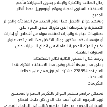
رجال الصناعة والتجارة والإعلام بسوق السيارات؛ فأصبح
الاستفتاء السنوي لمجلة وموقع أوتوموبيل محط أنظار
الجميع.
وتشهد جوائز الأفضل هذا العام العديد من المفاجآت والجوائز
التحفيزية والتكريمات التي بدورها تلقي الضوء على
مجهودات مبذولة وانجازات تحققت سواء من أشخاص أو إدارات
أو مؤسسات كما ستكون جوائز الأفضل هذا العام تحت عنوان
تكريم المرأة المصرية العاملة فى قطاع السيارات خلال
السنوات الماضية.
ونرصد خلال السطور التالية نتائج الاستفتاء:
وعلى مدار سبعة أشهر وهى مدة الاستفتاء اشترك هذا
العام نحو 278.954 مشترك تم توزيعهم على قطاعات
الاستفتاء.
التكريمات
تستهل مراسم تسليم الجوائز بالتكريم المميز والمستحق
لروح المرحوم النائب أحمد حته الذي كان خادمًا لقطاع
السيارات المصري من خلال منصبه كنائب في البرلمان المصري