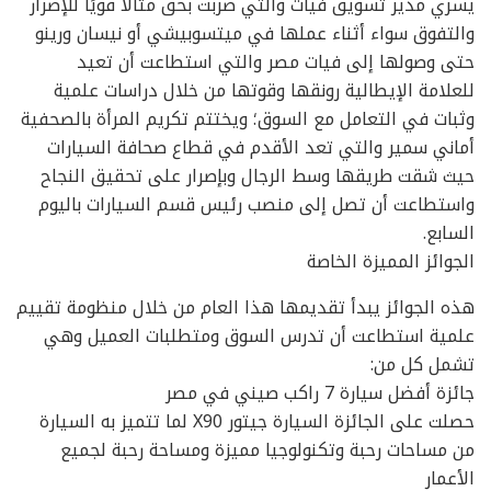
يسري مدير تسويق فيات والتي ضربت بحق مثالًا قويًا للإصرار
والتفوق سواء أثناء عملها في ميتسوبيشي أو نيسان ورينو
حتى وصولها إلى فيات مصر والتي استطاعت أن تعيد
للعلامة الإيطالية رونقها وقوتها من خلال دراسات علمية
وثبات في التعامل مع السوق؛ ويختتم تكريم المرأة بالصحفية
أماني سمير والتي تعد الأقدم في قطاع صحافة السيارات
حيث شقت طريقها وسط الرجال وبإصرار على تحقيق النجاح
واستطاعت أن تصل إلى منصب رئيس قسم السيارات باليوم
السابع.
الجوائز المميزة الخاصة
هذه الجوائز يبدأ تقديمها هذا العام من خلال منظومة تقييم
علمية استطاعت أن تدرس السوق ومتطلبات العميل وهي
تشمل كل من:
جائزة أفضل سيارة 7 راكب صيني في مصر
حصلت على الجائزة السيارة جيتور X90 لما تتميز به السيارة
من مساحات رحبة وتكنولوجيا مميزة ومساحة رحبة لجميع
الأعمار