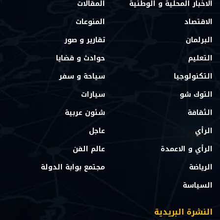
الاخبار المحلية و الوطنية
المقالات
الاقتصاد
المنوعات
البرلمان
تقارير و صور
التعليم
حوادث و قضايا
التكنولوجيا
سياحة و سفر
التوك شو
سيارات
الثقافة
شئون عربية
الرأي
عاجل
الرأي و الاعمدة
عالم الفن
الرياضة
مجتمع بوابة الدولة
السياسة
النشرة البريدية