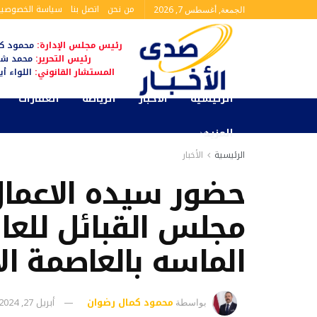
من نحن
اتصل بنا
سياسة الخصوصية
الجمعة, أغسطس 7, 2026
رئيس مجلس الإدارة:
محمود كم
رئيس التحرير:
محمد شا
المستشار القانوني:
اللواء أ
الرئيسية
الأخبار
الرياضة
العقارات
المزيد
الرئيسية
الأخبار
حضور سيده الاعمال
مجلس القبائل للعا
الماسه بالعاصمة الا
محمود كمال رضوان
أبريل 27, 2024
بواسطة