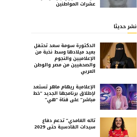
عشرات المواطنين
نشر حديثا
الدكتورة سومة سعد تحتفل
بعيد ميلادها وسط نخبة من
الإعلاميين والنجوم
والصحفيين من مصر والوطن
العربي
الإعلامية ريهام ماهر تستعد
لإطلاق برنامجها الجديد “خط
مباشر” على قناة “هي”
تاله الغامدي” تدعم دفاع
سيدات القادسية حتى 2029