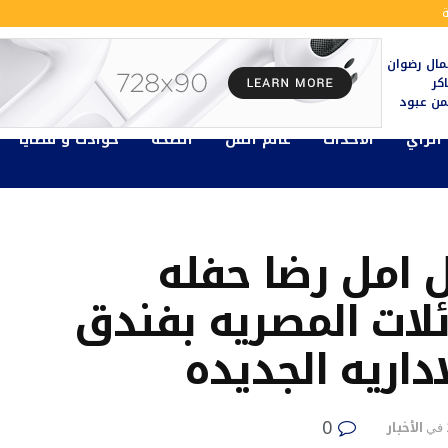
ال رضوان
كر
يمن عبود
الرأي
الأحداث
عالم الفن
الصحة
حوادث و قضايا
 امل رضا حفله
ئلات المصريه بفندق
داريه الجديده
0
الأخبار
في