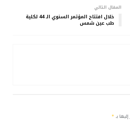
المقال التالي
خلال افتتاح المؤتمر السنوي الـ 44 لكلية
طب عين شمس
إليها بـ
*