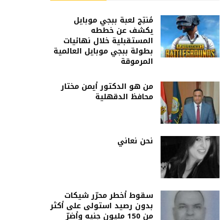
مُنتِج لعبة ببجي موبايل
يكشف عن خططه
المستقبلية خلال نهائيات
بطولة ببجي موبايل العالمية
المرموقة
من هو الدكتور أيمن مختار
محافظ الدقهلية
نحن نعاني
سقوط أخطر محرّر شيكات
بدون رصيد استولى على أكثر
من 150 مليون جنيه وأضرّ