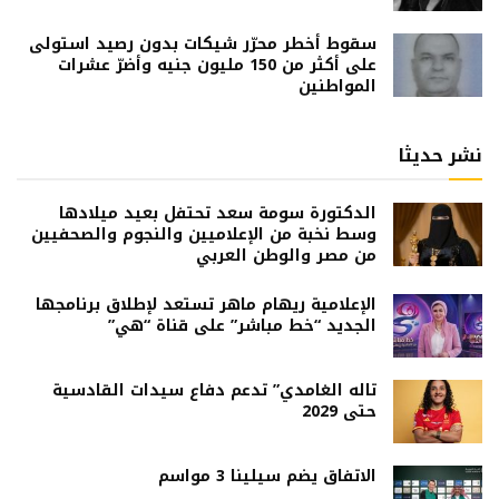
سقوط أخطر محرّر شيكات بدون رصيد استولى
على أكثر من 150 مليون جنيه وأضرّ عشرات
المواطنين
نشر حديثا
الدكتورة سومة سعد تحتفل بعيد ميلادها
وسط نخبة من الإعلاميين والنجوم والصحفيين
من مصر والوطن العربي
الإعلامية ريهام ماهر تستعد لإطلاق برنامجها
الجديد “خط مباشر” على قناة “هي”
تاله الغامدي” تدعم دفاع سيدات القادسية
حتى 2029
الاتفاق يضم سيلينا 3 مواسم