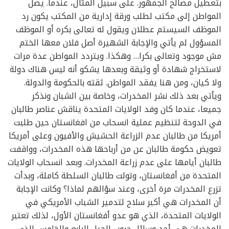
بتعطيل مصالح الجمهور. على سبيل المثال، عندما. يصل
المواطن إلى مكتب لطلب ورقة إدارية من المكتب يكون رد
الموظف السيستم عطلان ويقول له تعالى بكره أو الموظف
المسؤول لم يأتي والإجابة الشهيرة أصل فلان معها الختم
مش موجود وتعالى بكرا… وهكذا. ويتردد المواطن عدة مرات
لاستخراج شهادة أو وثيقة وبعدها يشكو أنه ليس هناك دولة
ولا كيان، ومن هنا يفقد المواطن. ثقته بالحكومة والدولة.
ويأتي بعد ذلك نشر المخدرات، وخاصة بين الشبان ونذكر
جميعا، عندما كان وفد الولايات المتحدة يناقش عناصر طالبان
في الدوحة لتنظيم عملية انسحاب من افغانستان حين طلبت
أمريكا من طالبان عدم الزراعة الحشيش والأفيون وعلى أمريكا
تعويض حكومة طالبان عن من أرباحها هذه المخدرات، وواقفت
طالبان أيامها على عدم زراعة المخدرات. وبعد انسحاب الولايات
المتحدة من أفغانستان، وتولت طالبان السلطة كاملة، وبدأت
تزرع المخدرات مرة أخرى، وعند سؤالهم لماذا؟ وكانت الإجابة
أن المخدرات هي أكبر سلاح لتدمير الشباب الأمريكي في
الولايات المتحدة، الذي هو عدو أفغانستان الأول، لذلك تعتبر
المخدرات هي أحد وسائل حروب الجيل الرابع والخامس الذي