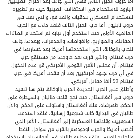
أما حروب الجيل الثاني فهي التي جاءت بعد اختراع الصينيين
البارود للاستخدام في الاحتفالات الصينية حيث تم تطويره
للاستخدام العسكري بندقيات والمدافع، والتي تمت في
حروب نابليون. أما حرب الجيل الثالث فلقد جاءت مع الحرب
العالمية الأولى حيث استخدم أول دبابة ثم استخدام الطائرات
المقاتلة، والصواريخ، والغواصات، والمدمرات، وبعدها. جاءت
للحرب بالوكالة، التي استخدمتها أمريكا بعد خسارتها في
حرب فيتنام، والتي قررت بعد خروجها من مستنقع حرب
فيتنام، أن مجلس الأمن القومي الأمريكي قرر عدم الدخول
في أي حرب بجنود أمريكيين بعد أن فقدت أمريكا في حرب
فيتنام 59 ألفا مقاتل أمريكي.
وأطلق على الحرب الجديدة الحرب بالوكالة. يتم بها تنفيذ
حروب في أفغانستان، حيث نجح. قادت طالبان. بالسيطرة على
الحكم. ظهرشاه، ملك أفغانستان واستولت على الحكم، والآن
طالبان في البداية كانت شيوعية إرهابية، فلقد استدعت
السوفييت وقادتها العسكرية إلى أفغانستان، الأمر الذي
أغضب أمريكا والغرب لوجودهم بالقرب من سواحل النفط
والخليج العربي، وتقرر محاربة طالبان في أفغانستان باستخدام