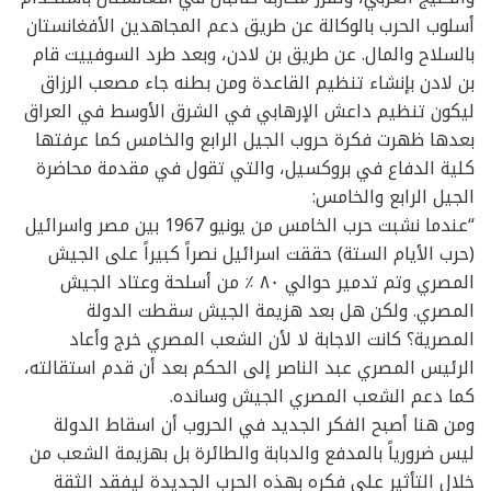
أسلوب الحرب بالوكالة عن طريق دعم المجاهدين الأفغانستان
بالسلاح والمال. عن طريق بن لادن، وبعد طرد السوفييت قام
بن لادن بإنشاء تنظيم القاعدة ومن بطنه جاء مصعب الرزاق
ليكون تنظيم داعش الإرهابي في الشرق الأوسط في العراق
بعدها ظهرت فكرة حروب الجيل الرابع والخامس كما عرفتها
كلية الدفاع في بروكسيل، والتي تقول في مقدمة محاضرة
الجيل الرابع والخامس:
“عندما نشبت حرب الخامس من يونيو 1967 بين مصر واسرائيل
(حرب الأيام الستة) حققت اسرائيل نصراً كبيراً على الجيش
المصري وتم تدمير حوالي ٨٠ ٪ من أسلحة وعتاد الجيش
المصري. ولكن هل بعد هزيمة الجيش سقطت الدولة
المصرية؟ كانت الاجابة لا لأن الشعب المصري خرج وأعاد
الرئيس المصري عبد الناصر إلى الحكم بعد أن قدم استقالته،
كما دعم الشعب المصري الجيش وسانده.
ومن هنا أصبح الفكر الجديد في الحروب أن اسقاط الدولة
ليس ضرورياً بالمدفع والدبابة والطائرة بل بهزيمة الشعب من
خلال التأثير على فكره بهذه الحرب الجديدة ليفقد الثقة