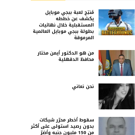
مُنتِج لعبة ببجي موبايل
يكشف عن خططه
المستقبلية خلال نهائيات
بطولة ببجي موبايل العالمية
المرموقة
من هو الدكتور أيمن مختار
محافظ الدقهلية
نحن نعاني
سقوط أخطر محرّر شيكات
بدون رصيد استولى على أكثر
من 150 مليون جنيه وأضرّ