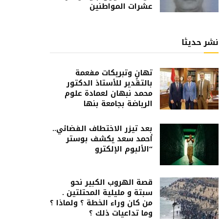
عشرات المواطنين
نشر حديثا
تهانٍ وتبريكات مفعمة
بالتقدير للأستاذ الدكتور
محمد نبهان لعمادة علوم
الرياضة بجامعة بنها
بعد تيزر الاختطاف الفضائي..
أحمد سعد يكشف بوستر
“الألبوم الإلكترو
قصة الهروب الكبير نحو
سبتة و مليلية المحتلتين .
من كان وراء الخطة ؟ ولماذا ؟
وما تداعيات ذلك ؟