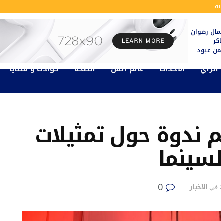
ة
ال رضوان
كر
يمن عبود
الرأي
الأحداث
عالم الفن
الصحة
حوادث و قضايا
م ندوة حول تمثيلات
لسينما
0
الأخبار
في