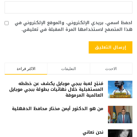
احفظ اسمي، بريدي الإلكتروني، والموقع الإلكتروني في
هذا المتصفح لاستخدامها المرة المقبلة في تعليقي.
الاحدث
التعليقات
الاكثر قراءة
مُنتِج لعبة ببجي موبايل يكشف عن خططه
المستقبلية خلال نهائيات بطولة ببجي موبايل
العالمية المرموقة
من هو الدكتور أيمن مختار محافظ الدقهلية
نحن نعاني