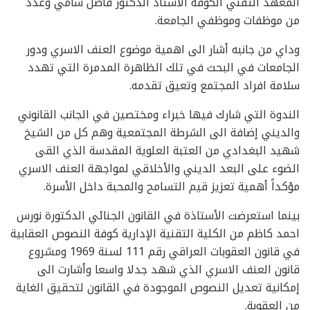
المعهد التقني الكوفة الأستاذ الدكتور فاضل سامي وعدد
من موظفات وموظفي الجامعة.
وداي من جانبه أشار الى اهمية موضوع العنف الاسري ودور
الجامعات في البحث في تلك الظاهرة المدمرة التي تهدد
سلامة افراد المجتمع وتعيق تقدمه.
الندوة التي شارك فيها خبراء ومختصين في الجانب القانوني
والديني إضافة الى الشرطة المجتمعية وهم كل من الشيخ
شهيد البغدادي من العتبة العلوية المقدسة الذي القى
الضوء على البعد الديني والأخلاقي لمواجهة العنف الاسري
مؤكداً أهمية تعزيز قيم التسامح والمحبة داخل الأسرة.
بينما استعرضت الأستاذة في القانون الجنائي الدكتورة نورس
احمد كاظم من الكلية التقنية الإدارية كوفة النصوص العقابية
في قانون العقوبات العراقي رقم 111 لسنة 1969 ومشروع
قانون العنف الاسري الذي شهد جدلا واسعا وأشارت الى
إمكانية تعديل النصوص الموجودة في القانون لتحقيق الغاية
من العقوبة.