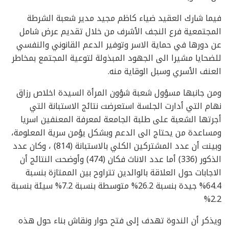
فيما شارك العقيد ضياء كاظم مجيد مدير شعبة الشرطة
المجتمعية فرع النجف الأشرف من خلال تقديم عرض شامل
عن دورها في حماية الاسر وتوفير الدعم القانوني والنفسي
للضحايا مشيرا الى الجهود المبذولة لتوعية المجتمع بمخاطر
العنف الأسري وسبل الوقاية منه.
ومن جانبها مسؤول شعبة شؤون المرأة السيدة اخلاص رزاق
نهام التي أدارت الجلسة استعرضت نتائج الاستبانة التي
أجرتها الشعبة على طلبة الجامعة لمعرفة المعنفين اسريا
ومساعدة من يحتاج الى الدعم وبشكل يؤمن سرية المعلومة،
وبينت أن عدد المشتركين الكلي بالاستبانة (814) ، وكان عدد
الذكور (336) أما عدد الاناث فكان (474) وأوضحت النتائج أن
الاجابات حول العلاقة بالوالدين تتراوح بين الممتازة بنسبة
64.4% جيدة بنسبة 26.2% متوسطة بنسبة 7.2% سيئة بنسبة
2.2%
ويذكر أن الندوة تهدف إلى فتح حوار ونقاش بناء حول هذه