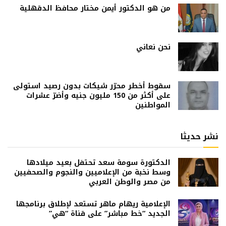
من هو الدكتور أيمن مختار محافظ الدقهلية
نحن نعاني
سقوط أخطر محرّر شيكات بدون رصيد استولى
على أكثر من 150 مليون جنيه وأضرّ عشرات
المواطنين
نشر حديثا
الدكتورة سومة سعد تحتفل بعيد ميلادها
وسط نخبة من الإعلاميين والنجوم والصحفيين
من مصر والوطن العربي
الإعلامية ريهام ماهر تستعد لإطلاق برنامجها
الجديد “خط مباشر” على قناة “هي”