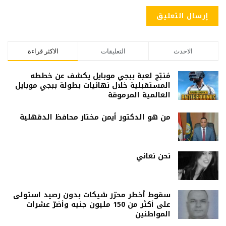
الاحدث
التعليقات
الاكثر قراءة
مُنتِج لعبة ببجي موبايل يكشف عن خططه
المستقبلية خلال نهائيات بطولة ببجي موبايل
العالمية المرموقة
من هو الدكتور أيمن مختار محافظ الدقهلية
نحن نعاني
سقوط أخطر محرّر شيكات بدون رصيد استولى
على أكثر من 150 مليون جنيه وأضرّ عشرات
المواطنين