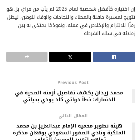
إن اختياره كأفضل شخصية لعام 2025 لم يأتِ من فراغ، بل هو
تتويج لمسيرة حافلة بالعطاء والنجاحات والوفاء للوطن، ليظل
رمزًا للالتزام والإخلاص في عمله، ونموذجًا يحتذى به بين
زملائه في سلك الشرطة
Previous Post
محمد زيدان يكشف تفاصيل أزمته الصحية في
الدنمارك: خطأ دوائي كاد يودي بحياتي
المقال التالي
هيئة تطوير محمية الإمام عبدالعزيز بن محمد
الملكية ونادي الصقور السعودي يوقّعان مذكرة
تفاهم لتعزيز الموروث الثقافي