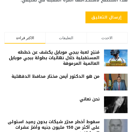
هذا المتصفح لاستخدامها المرة المقبلة في تعليقي.
الاحدث
التعليقات
الاكثر قراءة
مُنتِج لعبة ببجي موبايل يكشف عن خططه
المستقبلية خلال نهائيات بطولة ببجي موبايل
العالمية المرموقة
من هو الدكتور أيمن مختار محافظ الدقهلية
نحن نعاني
سقوط أخطر محرّر شيكات بدون رصيد استولى
على أكثر من 150 مليون جنيه وأضرّ عشرات