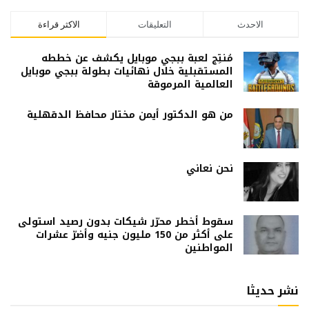
الاحدث
التعليقات
الاكثر قراءة
مُنتِج لعبة ببجي موبايل يكشف عن خططه
المستقبلية خلال نهائيات بطولة ببجي موبايل
العالمية المرموقة
من هو الدكتور أيمن مختار محافظ الدقهلية
نحن نعاني
سقوط أخطر محرّر شيكات بدون رصيد استولى
على أكثر من 150 مليون جنيه وأضرّ عشرات
المواطنين
نشر حديثا