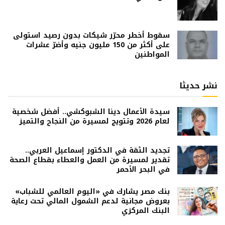
سقوط أخطر محرّر شيكات بدون رصيد استولى
على أكثر من 150 مليون جنيه وأضرّ عشرات
المواطنين
نشر حديثا
سيدة الأعمال دينا الشبوكشي.. أفضل شخصية
لعام 2026 وتتويج لمسيرة من النجاح والتميز
تجديد الثقة في الدكتور إسماعيل العربي..
تقدير لمسيرة من العمل والعطاء بقطاع الصحة
في البحر الأحمر
بنك مصر يشارك في «اليوم العالمي للشباب»
بعروض مجانية لدعم الشمول المالي تحت رعاية
البنك المركزي