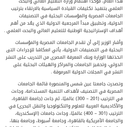
هذا العام، مؤكدًا اهتمام وزارة التعليم العالي والبحث
العلمي بتنفيذ تكليفات القيادة السياسية بالارتقاء بترتيب
الجامعات المصرية والمؤسسات البحثية في التصنيفات
الدولية، وتطبيق مبدأ المرجعية الدولية الذي يعُد من أهم
أهداف الإستراتيجية الوطنية للتعليم العالي والبحث العلمي .
وأشار الوزير إلى أن تقدم الجامعات المصرية والمؤسسات
البحثية فى التصنيفات الدولية، يأتي انعكاسًا للإجراءات التى
اتخذتها الوزارة وبنك المعرفة المصرى من التدريب على النشر
الدولي، وتحفيز الجامعات والمراكز والهيئات البحثية على
النشر في المجلات الدولية المرموقة .
وتصدرت جامعتا عين شمس والمنصورة قائمة الجامعات
المصرية في التصنيف لأهداف التنمية المستدامة، وجاءت
في الترتيب (201 – 300) عالميًا، ثم جاءت (جامعة القاهرة،
والأكاديمية العربية للعلوم والتكنولوجيا والنقل البحرى) في
الترتيب (301 – 400) عالميًا، وجاءت جامعات (الإسكندرية،
والجامعة الأمريكية بالقاهرة، وجامعة أسيوط، وجامعة بنها،