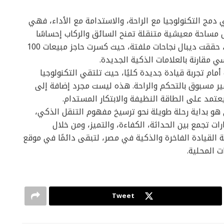
مج التكنولوجيا مع الراحة، والاستدامة مع الأداء، فهي
ل مساحة معيشية متنقلة تمنح السائق والركاب إحساسًا
بالرفاهية والأمان في كل رحلة، فمنذ طرحها عالميًا، حققت ديبال نجاحات ملفتة، حيث كسرت حاجز مبيعات 100
ام تجربة قيادة جديدة كليًا، حيث تلتقي التكنولوجيا
غير مسبوق بالتحكم والراحة. هذه ليست مجرد إضافة إلى
تمد على الطاقة النظيفة والابتكار المستدام.
هو بداية رحلة طويلة نحو ترسيخ مفهوم التنقل الذكي،
ات تجمع بين الحداثة، الكفاءة، والتميز، ومن خلال
بة القيادة الفاخرة والذكية في مصر، لتبقى دائمًا في موقع
ت المحلية.
Tweet