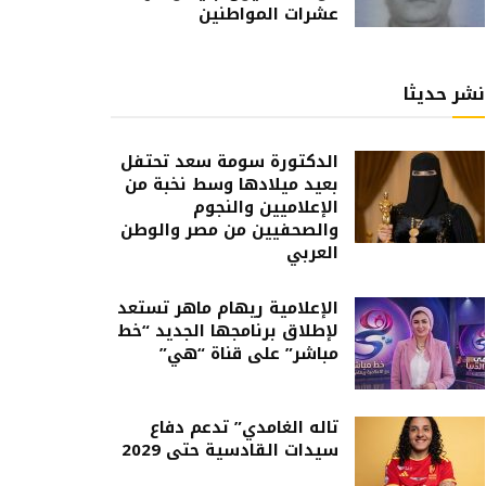
عشرات المواطنين
نشر حديثا
الدكتورة سومة سعد تحتفل
بعيد ميلادها وسط نخبة من
الإعلاميين والنجوم
والصحفيين من مصر والوطن
العربي
الإعلامية ريهام ماهر تستعد
لإطلاق برنامجها الجديد “خط
مباشر” على قناة “هي”
تاله الغامدي” تدعم دفاع
سيدات القادسية حتى 2029