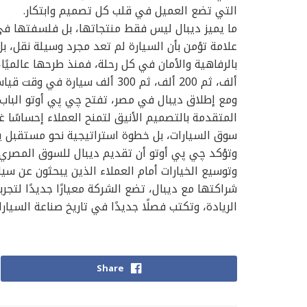
التي تضع العميل في قلب كل تصميم وابتكار.
ما يميز ديبال ليس فقط منتجاتها، بل فلسفتها في د
علامة تؤمن بأن السيارة لم تعد مجرد وسيلة نقل، ب
ألف، ثم 200 ألف، ثم 300 ألف سيارة في وقت قياسي مقارنة بالعلامات الذكية الجديدة.
ومع إطلاق ديبال في مصر، تفتح چي پي أوتو الباب أم
المتقدمة بالتصميم الأنيق لتمنح العملاء إحساسًا 
سوق السيارات، بل خطوة استراتيجية نحو مستقبل يع
وتؤكد چي پي أوتو أن تقديم ديبال للسوق المصري 
وتوسيع الخيارات أمام العملاء الذين يبحثون عن سيار
شراكتها مع ديبال، تضع الشركة معيارًا جديدًا لتجر
الريادة، وتكتب فصلًا جديدًا في تاريخ صناعة السيارا
Share