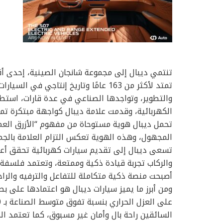
تنتمي ديبال إلى مجموعة شانجان الصينية، إحدى أق
تمتد لأكثر من 163 عامًا وتاريخ إنتاج
والتطوير، وتواجدها الصناعي في عدة قارات، استط
الكهربائية، وقدمت علامة ديبال كواجهة مبتكرة تمث
تحمل ديبال هوية مستوحاة من مفهوم “الأزرق العم
المجهول، وهذه الهوية تعكس التزام العلامة بالجمع
تسعى ديبال إلى تقديم سيارات كهربائية تحقق أعلى
والركاب تجربة قيادة ذكية وممتعة، وتعتمد فلسفة 
أصبحت منصة ذكية متكاملة للتفاعل والترفيه والراح
ومن أبرز ما يميز سيارات ديبال هو اعتمادها على بطا