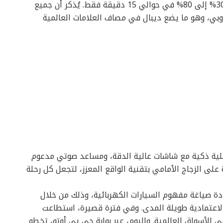
شحن فائق السرعة، بحيث يمكن شحن البطارية من 30% إلى 80% في حوالي 15 دقيقة فقط. يُذكر أن جميع
وروبي، وهو ما يضع ديبال في مصاف العلامات العالمية
اعلية ذكية مع شاشات عالية الدقة، ومساعد صوتي مدعوم
لى الزجاج الأمامي بتقنية الواقع المعزز، لتجعل كل رحلة
ة صياغة مفهوم السيارات الكهربائية، وذلك من خلال
والاعتمادية طويلة المدى. وفي فترة قصيرة، استطاعت
 الأسواق العالمية. واليوم، عبر بوابة چي پي أوتو، تخطو