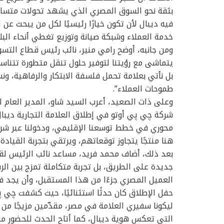
بثقة نحو السوق المصري الذي يشهد تحولات متسار
فيه ديبال لأن تكون خيارًا رئيسيًا لكل من يبحث عن 
خدمة العملاء وشبكة صيانة وتوزيع تغطي أنحاء البلا
ومن جانبه، أوضح رامي منير، نائب رئيس قطاع التس
يتماشى مع رؤيتنا لتوفير حلول تنقل متطورة تتناس
بل نأتي بعلامة تحمل فلسفة الابتكار والرفاهية، 
طموحات العملاء”.
وعلى ذات الصعيد، أعرب السيد شاو، المدير العام 
شركة چي پي أوتو في إطلاق العلامة التجارية ديب
محوري في خطط توسعنا الإقليمي، ودخولنا عبر شريك
هنا منتجًا يتجاوز توقعاتهم، ويرتقي بتجربة القياد
بعد ذلك، أضاف محمد فريد، مساعد نائب الرئيس لقطا
جديدة على الطريق، بل تجربة متكاملة تمزج بين الرفا
العميل المصري جزءًا من هذا المستقبل، وأن يجد في
ليكونا سفيري العلامة في مصر، مقدّمين مزيجًا من 
التي تعكس هوية ديبال، كما أتاح الحدث للحضور م