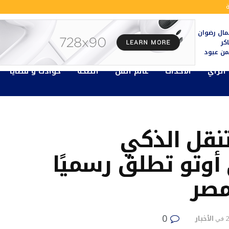
ال رضوان
كر
يمن عبود
الرأي
الأحداث
عالم الفن
الصحة
حوادث و قضايا
تنقل الذكي
وتو تطلق رسميًا
مصر
0
الأخبار
في