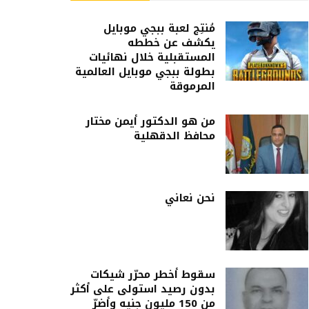
مُنتِج لعبة ببجي موبايل
يكشف عن خططه
المستقبلية خلال نهائيات
بطولة ببجي موبايل العالمية
المرموقة
من هو الدكتور أيمن مختار
محافظ الدقهلية
نحن نعاني
سقوط أخطر محرّر شيكات
بدون رصيد استولى على أكثر
من 150 مليون جنيه وأضرّ