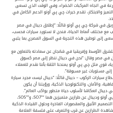
عة في اتجاه المركبات الخضراء. وفي الوقت الذي تسعى
التميز والابتكار، تقدم خبرات چي پي أوتو الدعم الكامل في
د.
ويق في شركة چي پي أوتو قائلًا: “إطلاق ديبال في مصر
ب مع مختلف أنماط الحياة، فنحن لا نستورد سيارات فحسب،
ونسعى إلى توطين هذه التجربة في السوق المصري بما يلبي
للشرق الأوسط وإفريقيا في شانجان عن سعادته بالتعاون مع
ال في مصر وقال: “نحن في ديبال ننظر إلى مصر كسوق
 قوي مثل چي پي أوتو يمنحنا الثقة بأننا نقدم للعملاء
ة إلى مستويات غير مسبوقة”.
ع سيارات الركوب – ديبال قائلًا: “ديبال ليست مجرد سيارة
هية، والأمان، والتكنولوجيا الذكية، ورؤيتنا أن يكون
 ديبال انعكاسًا لأسلوب حياة متطور يواكب العالم”.
حفل الإطلاق كان حدثًا استثنائيًا، حيث كشفت چي پي أوتو وديبال عن طرازين متميزين هما “SO7″، و”SO5″،
التصميم الأنيق والمقصورات الفاخرة وحلول القيادة الذكية
شاهدة الطرازين عن قرب والتعرف على فلسفة العلامة