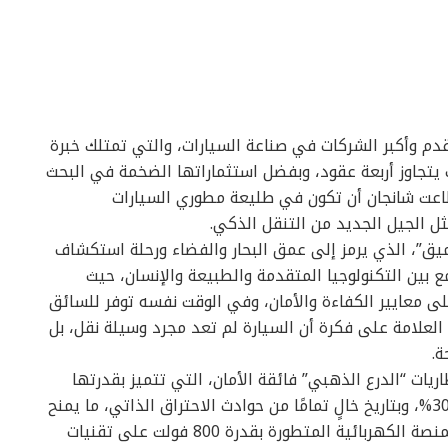
دم وأكبر الشركات في صناعة السيارات، والتي تمتلك خبرة
ي في السيارات يتجاوز أربعة عقود، وبفضل استثماراتها الضخمة في البحث
اعت شانجان أن تكون في طليعة مطوري السيارات
ل الجيل الجديد من التنقل الذكي.
يق”، الذي يرمز إلى عمق البحار والفضاء ورحلة استكشاف
 بين التكنولوجيا المتقدمة والطبيعة والإنسان، حيث
 معايير الكفاءة والأمان، وفي الوقت نفسه توفر للسائق
العلامة على فكرة أن السيارة لم تعد مجرد وسيلة نقل، بل
ة.
ريات “الدرع الذهبي” فائقة الأمان، التي تتميز بقدرتها
على العزل الحراري بنسبة تفوق متوسط الصناعة بـ 30%، وبتاريخ خالٍ تمامًا من حوادث الاحتراق الذاتي، ما يمنح
السائقين راحة بال وأمان غير مسبوق، كما تعتمد المنصة الكهربائية المتطورة بقدرة 800 فولت على تقنيات