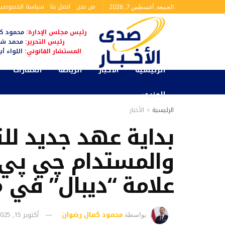
من نحن
اتصل بنا
سياسة الخصوصية
الجمعة, أغسطس 7, 2026
رئيس مجلس الإدارة:
محمود كم
رئيس التحرير:
محمد شا
المستشار القانوني:
اللواء أ
الرئيسية
الأخبار
الرياضة
العقارات
المزيد
الرئيسية
الأخبار
بداية عهد جديد لل
والمستدام چي پي أ
علامة “ديبال” في 
محمود كمال رضوان
أكتوبر 15, 2025
بواسطة