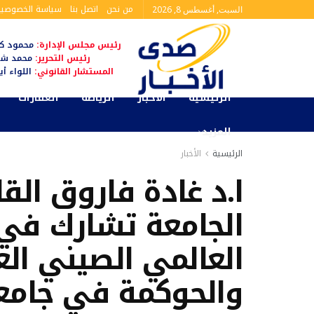
من نحن
اتصل بنا
سياسة الخصوصية
السبت, أغسطس 8, 2026
رئيس مجلس الإدارة:
محمود كم
رئيس التحرير:
محمد شا
المستشار القانوني:
اللواء أ
الرئيسية
الأخبار
الرياضة
العقارات
المزيد
الرئيسية
الأخبار
ا.د غادة فاروق الق
الجامعة تشارك في 
العالمي الصيني الع
والحوكمة في جامع