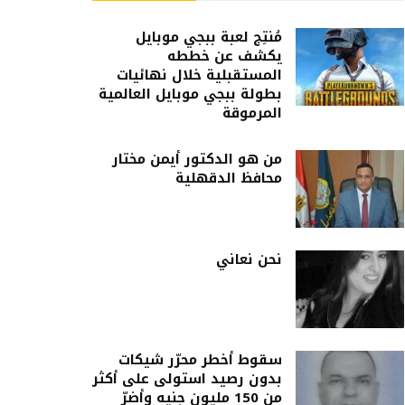
مُنتِج لعبة ببجي موبايل
يكشف عن خططه
المستقبلية خلال نهائيات
بطولة ببجي موبايل العالمية
المرموقة
من هو الدكتور أيمن مختار
محافظ الدقهلية
نحن نعاني
سقوط أخطر محرّر شيكات
بدون رصيد استولى على أكثر
من 150 مليون جنيه وأضرّ