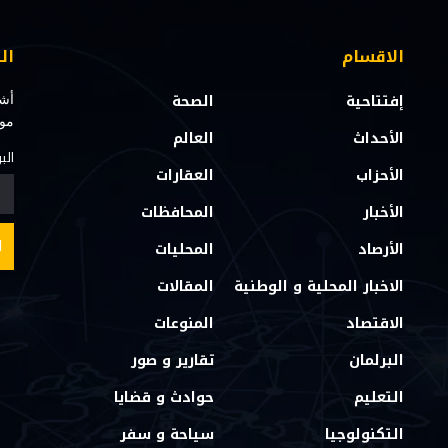
الاقسام
ال
إفتتاحية
الصحة
أشت
مو
الأحداث
العالم
الب
الأحزاب
العقارات
الأخبار
المحافظات
الأرصاد
المحليات
الاخبار المحلية و الوطنية
المقالات
الاقتصاد
المنوعات
البرلمان
تقارير و صور
التعليم
حوادث و قضايا
التكنولوجيا
سياحة و سفر