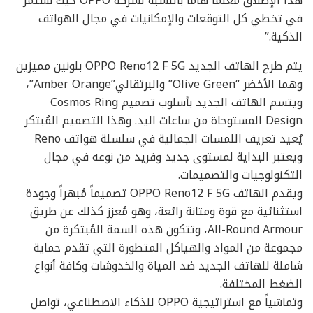
هذا الإطلاق معلماً هاماً بالنسبة لشركة OPPO حيث نستمر
في تخطي كل التوقعات والإمكانيات في مجال الهواتف
الذكية.”
يتم طرح الهاتف الجديد OPPO Reno12 F 5G بلونين مميزين
وهما الأخضر “Olive Green” والبرتقالي”Amber Orange”،
ويتسم الهاتف الجديد بأسلوب تصميم Cosmos Ring
Design المستوحاة من ساعات اليد. وهذا التصميم المُبتكر
يُعيد تعريف اللمسات الجمالية في سلسلة هواتف Reno
ويعتبر البداية لمستوى جديد وفريد من نوعه في مجال
التكنولوجيات والتصميمات.
ويقدم الهاتف OPPO Reno12 F 5G تصميماً مُبهراً وجودة
استثنائية مع قوة ومتانة رائعة، وهو مُعزز كذلك عن طريق
All-Round Armour، وتتكون هذه السمة المُبتكرة من
مجموعة من المواد والهياكل المتطورة التي تقدم حماية
شاملة للهاتف الجديد ضد المياة والخدوشات وكافة أنواع
الضغط المختلفة.
وتماشياً مع استراتيجية OPPO للذكاء الاصطناعي، تواصل