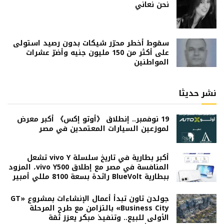
نحن نعاني
سقوط أخطر محرّر شيكات بدون رصيد استولى
على أكثر من 150 مليون جنيه وأضرّ عشرات
المواطنين
نشر حديثا
19 نوفمبر.. إنطلاق 《أوتو إكس》 أكبر معرض
لموزعين السيارات المعتمدين في مصر
أكبر بطارية في تاريخ سلسلة vivo Y تشعل
المنافسة في مصر مع إطلاق vivo Y500، المزود
ببطارية BlueVolt رائدة بسعة 8100 مللي أمبير
جولدن تاون تبدأ أعمال الإنشاءات بمشروع «GT
Business City» بالتزامن مع طرح المرحلة
الأولى للبيع.. وتنفيذ مبكر يعزز ثقة