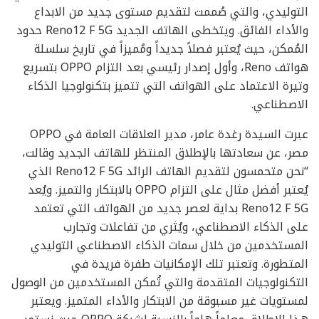
التوليدي، والتي صُممت لتقديم مستوى جديد من الابداع
والأداء الفائق. ويتخطى الهاتف الجديد Reno12 F 5G حدود
المُمكن، حيث يُعتبر فصلاً جديداً ومُميزاً في تاريخ سلسلة
هواتف Reno، وأول إصدار رئيسي بعد التزام OPPO بتسريع
وتيرة الاعتماد على الهواتف التي تتميز بتكنولوجيا الذكاء
الاصطناعي.
عبرت السيدة رغدة عامر، مدير العلاقات العامة في OPPO
مصر، عن سعادتها بالإطلاق المنتظر للهاتف الجديد وقالت،
“نحن متحمسون لتقديم الهاتف الرائد Reno12 F 5G الذي
يُعتبر أفضل مثال على التزام OPPO بالابتكار والتميز. ويُعد
Reno12 F 5G بداية لعصر جديد من الهواتف التي تعتمد
على الذكاء الاصطناعي، ويُثري من تفاعلات وتجارب
المستخدمين من خلال سمات الذكاء الاصطناعي التوليدي
المتطورة. وتعتبر تلك الإمكانيات طفرة فريدة في
التكنولوجيات المتقدمة والتي تُمكن المستخدمين من الوصول
لمستويات غير مسبوقة من الابتكار والأداء المتميز. ويعتبر