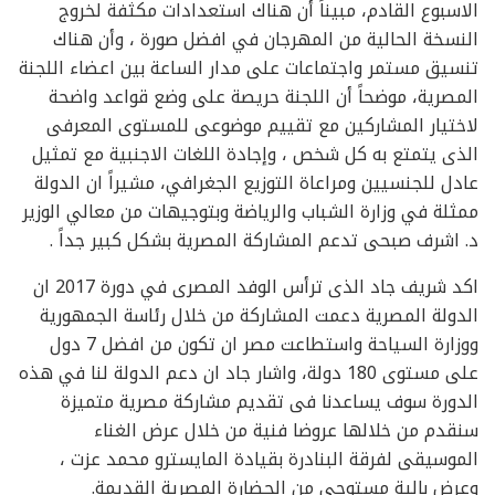
الاسبوع القادم، مبيناً أن هناك استعدادات مكثفة لخروج
النسخة الحالية من المهرجان في افضل صورة ، وأن هناك
تنسيق مستمر واجتماعات على مدار الساعة بين اعضاء اللجنة
المصرية، موضحاً أن اللجنة حريصة على وضع قواعد واضحة
لاختيار المشاركين مع تقييم موضوعى للمستوى المعرفى
الذى يتمتع به كل شخص ، وإجادة اللغات الاجنبية مع تمثيل
عادل للجنسيين ومراعاة التوزيع الجغرافي، مشيراً ان الدولة
ممثلة في وزارة الشباب والرياضة وبتوجيهات من معالي الوزير
د. اشرف صبحى تدعم المشاركة المصرية بشكل كبير جداً .
اكد شريف جاد الذى ترأس الوفد المصرى في دورة 2017 ان
الدولة المصرية دعمت المشاركة من خلال رئاسة الجمهورية
ووزارة السياحة واستطاعت مصر ان تكون من افضل 7 دول
على مستوى 180 دولة، واشار جاد ان دعم الدولة لنا في هذه
الدورة سوف يساعدنا فى تقديم مشاركة مصرية متميزة
سنقدم من خلالها عروضا فنية من خلال عرض الغناء
الموسيقى لفرقة البنادرة بقيادة المايسترو محمد عزت ،
وعرض بالية مستوحى من الحضارة المصرية القديمة.