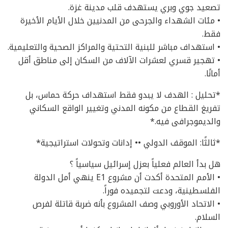
تصعيد جوي وبري يستهدف قلب مدينة غزة.
• مئات الشهداء والجرحى من المدنيين خلال الأيام الأخيرة
فقط.
• استهداف مباشر للبنية التحتية والمراكز الصحية والتعليمية.
• تهجير قسري لعشرات الآلاف من السكان إلى مناطق أقل
أمانًا.
*تحليل : الهدف لا يبدو فقط استهداف حركة حماس، بل
تفريغ القطاع من مكونه المدني وتغيير الواقع السكاني
والديموجرافى فيه.*
*ثالثًا: الموقف الدولي •• إدانات وتحولات استراتيجية*
هل بدأ العالم فعلياً بعزل إسرائيل سياسياً ؟
• الأمم المتحدة أكدت أن مشروع E1 ينهي أمل الدولة
الفلسطينية، ودعت لتجميده فوراً.
• الاتحاد الأوروبي وصف المشروع بأنه ضربة قاتلة لفرص
السلام.