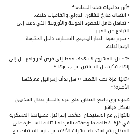
*أبرز تداعيات هذه الخطوة:*
• انتهاك صارخ للقانون الدولي واتفاقيات جنيف.
• تجاهل كامل للجهود الدولية والأوروبية التي دعت إلى
التراجع عن القرار.
• تعزيز نفوذ التيار اليميني المتطرف داخل الحكومة
الإسرائيلية.
*تحليل: المشروع لا يهدف فقط إلى فرض أمر واقع، بل إلى
إنهاء فكرة حل الدولتين من جذورها.*
*ثانيًا: غزة تحت القصف •• هل بدأت إسرائيل معركتها
الأخيرة؟*
هجوم بري واسع النطاق على غزة والخطر يطال المدنيين
بشكل مباشر
بالتوازي مع الاستيطان، صعّدت إسرائيل عملياتها العسكرية
في غزة، مُطلقة ما وصفته بالمرحلة التالية للسيطرة على
القطاع وتم استدعاء عشرات الآلاف من جنود الاحتياط، مع