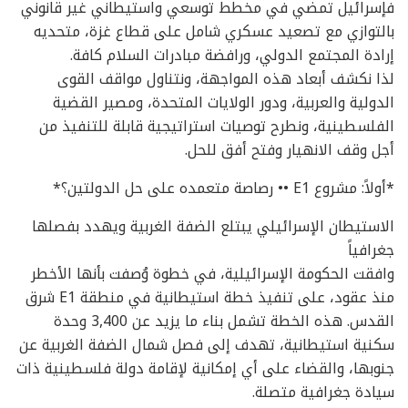
فإسرائيل تمضي في مخطط توسعي واستيطاني غير قانوني
بالتوازي مع تصعيد عسكري شامل على قطاع غزة، متحديه
إرادة المجتمع الدولي، ورافضة مبادرات السلام كافة.
لذا نكشف أبعاد هذه المواجهة، ونتناول مواقف القوى
الدولية والعربية، ودور الولايات المتحدة، ومصير القضية
الفلسطينية، ونطرح توصيات استراتيجية قابلة للتنفيذ من
أجل وقف الانهيار وفتح أفق للحل.
*أولاً: مشروع E1 •• رصاصة متعمده على حل الدولتين؟*
الاستيطان الإسرائيلي يبتلع الضفة الغربية ويهدد بفصلها
جغرافياً
وافقت الحكومة الإسرائيلية، في خطوة وُصفت بأنها الأخطر
منذ عقود، على تنفيذ خطة استيطانية في منطقة E1 شرق
القدس. هذه الخطة تشمل بناء ما يزيد عن 3,400 وحدة
سكنية استيطانية، تهدف إلى فصل شمال الضفة الغربية عن
جنوبها، والقضاء على أي إمكانية لإقامة دولة فلسطينية ذات
سيادة جغرافية متصلة.