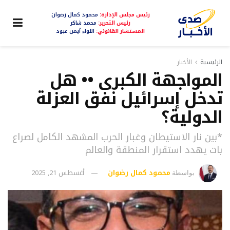
رئيس مجلس الإدارة:
محمود كمال رضوان
رئيس التحرير:
محمد شاكر
المستشار القانوني:
اللواء أيمن عبود
الرئيسية
الأخبار
المواجهة الكبرى •• هل
تدخل إسرائيل نفق العزلة
الدولية؟
*بين نار الاستيطان وغبار الحرب المشهد الكامل لصراع
بات يهدد استقرار المنطقة والعالم
محمود كمال رضوان
أغسطس 21, 2025
بواسطة