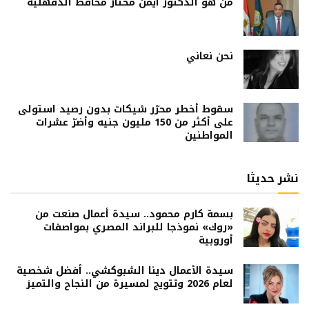
من هو الدكتور أيمن مختار محافظ الدقهلية
نحن نعاني
سقوط أخطر محرّر شيكات بدون رصيد استولى
على أكثر من 150 مليون جنيه وأضرّ عشرات
المواطنين
نشر حديثا
بسمة كارم محمود.. سيدة أعمال صنعت من
«روك» نموذجا للبراند المصري بمواصفات
أوروبية
سيدة الأعمال دينا الشبوكشي.. أفضل شخصية
لعام 2026 وتتويج لمسيرة من النجاح والتميز