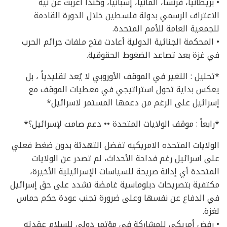
• بريطانيا، فرنسا، ألمانيا، إسبانيا، وكندا أعربت عن نية
الاعتراف الرسمي بدولة فلسطين خلال الدورة القادمة
للجمعية العامة للأمم المتحدة.
• المحكمة الجنائية الدولية أعادت فتح ملفات جرائم الحرب
في غزة بعد تصاعد الضغوط الحقوقية.
*تحليل : التغير في الموقف الأوروبي لا يُعد تقليدياً ، بل
يعكس بداية تحول استراتيجي في معطيات الموقف مع
إسرائيل على الرغم من دعمها المستمر لاسرائيل*
*رابعاً : موقف الولايات المتحدة •• دعم صامت لإسرائيل؟*
الولايات المتحده الامريكيه تفضل التهدئة بدون ضغط فعلي
على اسرائيل رغم فداحة الأحداث، لم تصدر عن الولايات
المتحدة أي إدانة صريحة للسياسات الإسرائيلية الأخيرة،
مكتفية بتصريحات دبلوماسية غامضة تشدد على حق إسرائيل
في الدفاع عن نفسها وعلى ضرورة تجنب عودة حكم حماس
لغزة.
• رفض أمريكي للمشاركة في مؤتمر دولي للسلام عقدته