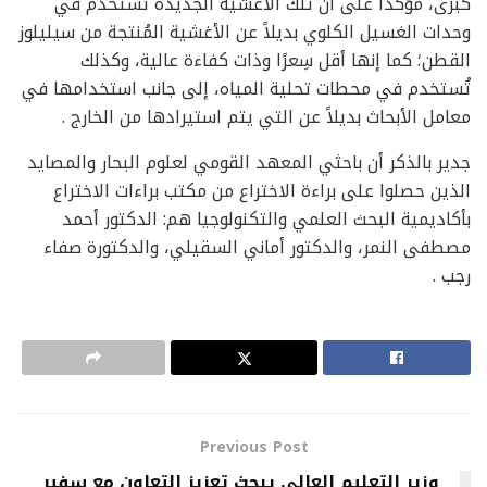
كُبرى، مؤكدًا على أن تلك الأغشية الجديدة تُستخدم في
وحدات الغسيل الكلوي بديلاً عن الأغشية المُنتجة من سيليلوز
القطن؛ كما إنها أقل سِعرًا وذات كفاءة عالية، وكذلك
تُستخدم في محطات تحلية المياه، إلى جانب استخدامها في
معامل الأبحاث بديلاً عن التي يتم استيرادها من الخارج .
جدير بالذكر أن باحثي المعهد القومي لعلوم البحار والمصايد
الذين حصلوا على براءة الاختراع من مكتب براءات الاختراع
بأكاديمية البحث العلمي والتكنولوجيا هم: الدكتور أحمد
مصطفى النمر، والدكتور أماني السقيلي، والدكتورة صفاء
رجب .
Previous Post
وزير التعليم العالي يبحث تعزيز التعاون مع سفير