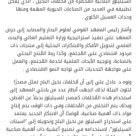
السيليلوز الثلاثية المُحضرة من مُخلفات النخيل”، الذي يمكن
تطبيقه في العديد من الصناعات الحيوية المهمة ومنها
وحدات الغسيل الكلوي .
وأشار رئيس المعهد القومي لعلوم البحار والمصايد إلى حرص
المعهد على تنفيذ استراتيجية وزارة التعليم العالي والبحث
العلمي لتحويل الأفكار والابتكارات البحثية إلى منتجات ذات
مردود اقتصادي على المُجتمع، وكذا ربط المُنتج البحثي
بالصناعة، وتوجيه الأبحاث العلمية لخدمة المُجتمع، والعمل
على مواجهة التحديات التي تواجه النمو الاقتصادي .
ونوه د. عادل علي إلى أن مُخلفات نخيل البلح تمثل مصدرًا
لتلوث البيئة لذلك اتجهت أنظار عدد من باحثي المعهد إلى
استخدام هذه المُخلفات كمصدر للسيليلوز بديلاً عن القطن،
وبذلك يتم التخلص من المُخلفات وفي ذات الوقت يتم إنتاج
مواد ذات أهمية صناعية، مُوضحًا أن الابتكار الجديد يعتمد
على استخراج السليلوز من نخيل البلح وتحويله إلى “اسيتات
السيليلوز”، لاستخدامه في تصنيع أغشية ذات أهمية صناعية