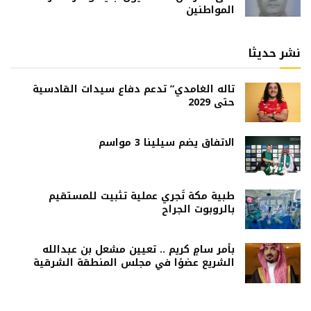
المواطنين
نشر حديثا
تاله الغامدي” تدعم دفاع سيدات القادسية
حتى 2029
الاتفاق يضم سيلينا 3 مواسم
طبية مكة تُجري عملية تثبيت للمستقيم
بالروبوت الجراح
بأمر سامٍ كريم .. تعيين مشعل بن عبدالله
الشريع عضوًا في مجلس المنطقة الشرقية