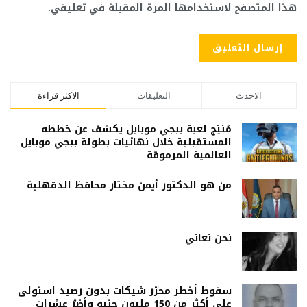
هذا المتصفح لاستخدامها المرة المقبلة في تعليقي.
الاحدث
التعليقات
الاكثر قراءة
مُنتِج لعبة ببجي موبايل يكشف عن خططه
المستقبلية خلال نهائيات بطولة ببجي موبايل
العالمية المرموقة
من هو الدكتور أيمن مختار محافظ الدقهلية
نحن نعاني
سقوط أخطر محرّر شيكات بدون رصيد استولى
على أكثر من 150 مليون جنيه وأضرّ عشرات