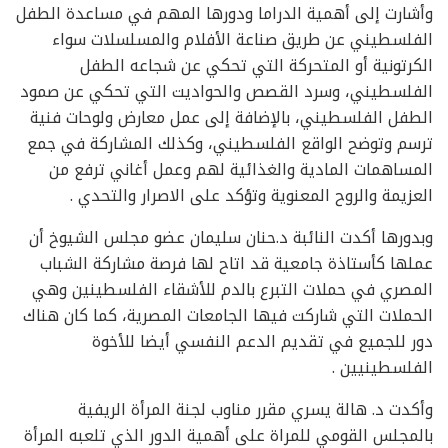
وأشارت إلى أهمية الدراما ودورها المهم في مساعدة الطفل
الفلسطيني عن طريق صناعة الأفلام والمسلسلات سواء
الكرتونية أو المتحركة التي تحكي عن شجاعه الطفل
الفلسطيني، وسرد القصص والحواديت التي تحكي عن صمود
الطفل الفلسطيني، بالإضافة إلى عمل معارض ولوحات فنية
ترسم وتوضح الواقع الفلسطيني، وكذلك المشاركة في جمع
المساهمات المادية والغذائية لهم وعمل أغاني ترفع من
العزيمة والروح المعنوية وتؤكد على الاصرار والتحدي .
وبدورها أكدت النائبة د.حنان سليمان عضو مجلس الشيوخ أن
عملها كأستاذة جامعية قد اتاح لها فرصة مشاركة الشباب
المصري في حملات التبرع بالدم للأشقاء الفلسطينين وهي
الحملات التي شاركت فيها الجامعات المصرية، كما كان هناك
دور للجميع في تقديم الدعم النفسي أيضا للأخوة
الفلسطينيين .
وأكدت د. هالة يسري مقرر مناوب لجنة المرأة الريفية
بالمجلس القومي للمراة على أهمية الدور الذي تلعبه المرأة