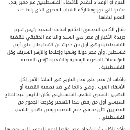
التبرع أو الإعداد لتقدم للأشقاء الفلسطينين عبر معبر رفح،
مشيرا الى دور ومشاركة الشباب المصري الذي رابط عند
المعبر لنقلها .
وقال الكاتب الصحفي الدكتور أسامة السعيد رئيس تحرير
جريدة الأخبار إن مصر هي السند والداعم الحقيقي للقضية
الفلسطينية وهي أول من حذرت من الاستيطان علي أرض
فلسطين، وأن مصر دولة وشعبا وإعلاما والأزهر الشريف وكل
المؤسسات المصرية الرسمية والشعبية تؤمن بالقضية
الفلسطينية .
وأضاف أن مصر على مدار التاريخ هي الملاذ الأمن لكل
الأشقاء العرب ، وهي دائما في ضد تصفية القضية أو
التهجير القسري للشعب الفلسطيني وكان الرئيس عبدالفتاح
السيسي أول من رفض هذا التهجير وخرجت الجموع من
المصريين لتأييده في دعم القضية ورفض تهجير الشعب
الفلسطيني .
وأكد الكاتب أن انضمام مصر مؤخرا لدعم الدعوى التي رفعتها