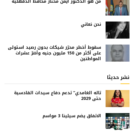
من هو الدكتور أيمن مختار محافظ الدقهلية
نحن نعاني
سقوط أخطر محرّر شيكات بدون رصيد استولى
على أكثر من 150 مليون جنيه وأضرّ عشرات
المواطنين
نشر حديثا
تاله الغامدي” تدعم دفاع سيدات القادسية
حتى 2029
الاتفاق يضم سيلينا 3 مواسم