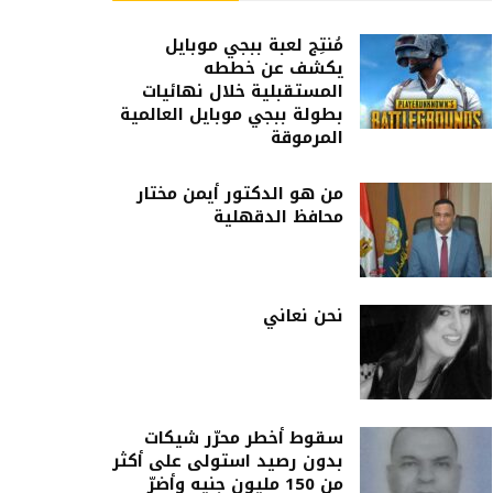
مُنتِج لعبة ببجي موبايل
يكشف عن خططه
المستقبلية خلال نهائيات
بطولة ببجي موبايل العالمية
المرموقة
من هو الدكتور أيمن مختار
محافظ الدقهلية
نحن نعاني
سقوط أخطر محرّر شيكات
بدون رصيد استولى على أكثر
من 150 مليون جنيه وأضرّ