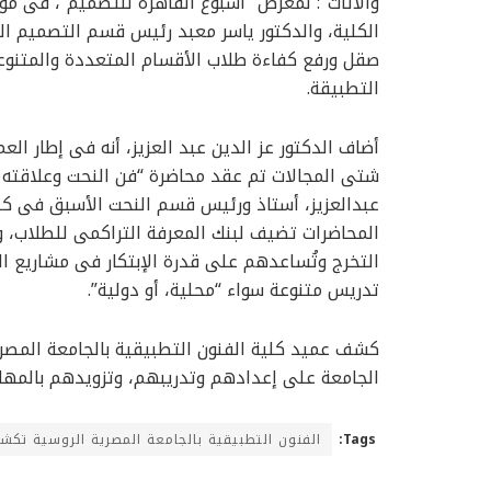
والأثاث”؛ لمعرض “أسبوع القاهرة للتصميم”، فى م
الكلية، والدكتور ياسر معبد رئيس قسم التصميم الدا
صقل ورفع كفاءة طلاب الأقسام المتعددة والمتنوعة 
التطبيقة.
أضاف الدكتور عز الدين عبد العزيز، أنه فى إطار ا
شتى المجالات تم عقد محاضرة “فن النحت وعلاقته ب
عبدالعزيز، أستاذ ورئيس قسم النحت الأسبق فى كلية
المحاضرات تضيف لبنك المعرفة التراكمى للطلاب، و
التخرج وتُساعدهم على قدرة الإبتكار فى مشاريع ا
تدريس متنوعة سواء “محلية، أو دولية”.
كشف عميد كلية الفنون التطبيقية بالجامعة المصر
الجامعة على إعدادهم وتدريبهم، وتزويدهم بالمها
الفنون التطبيقية بالجامعة المصرية الروسية تكش
Tags: