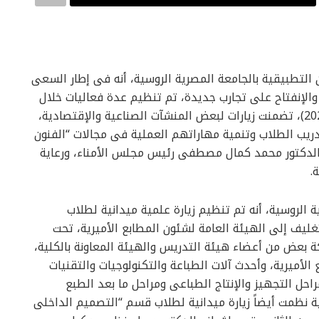
ون التطبيقية بالجامعة المصرية الروسية، أنه فى إطار السعى
 والإنفتاح على تجارب جديدة، تم تنظيم عدة فعاليات خلال
الفصل الثانى من العام الأكاديمى لعام (2023 – 2024)، تضمنت زيارات لبعض المنشآت الصناعية والإقتصادية،
دريب الطلاب وتنمية مهاراتهم العملية فى مجالات “الفنون
من الدكتور محمد كمال مصطفى رئيس مجلس الأمناء، ورعاية
.
 الروسية، أنه تم تنظيم زيارة علمية ميدانية لطلاب
غليف إلى الهيئة العامة لشئون المطابع الأميرية، تحت
عض من أعضاء هيئة التدريس والهيئة المعاونة بالكلية،
الأميرية، وأحدث آلات الطباعة والتكنولوجيات والتقنيات
حل التجهيز والإنتاج الطباعى ومراحل ما بعد الطبع
ية نظمت أيضاً زيارة ميدانية لطلاب قسم “التصميم الداخلى