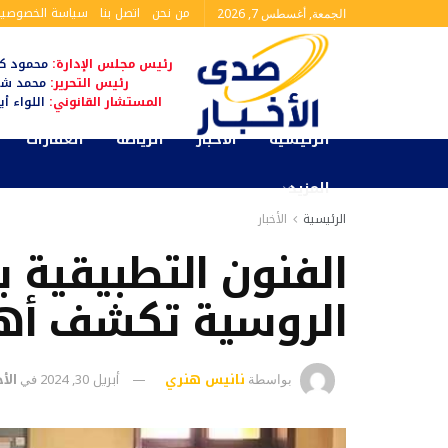
من نحن
اتصل بنا
سياسة الخصوصية
الجمعة, أغسطس 7, 2026
رئيس مجلس الإدارة:
محمود كم
رئيس التحرير:
محمد شا
المستشار القانوني:
اللواء أ
الرئيسية
الأخبار
الرياضة
العقارات
المزيد
الرئيسية
الأخبار
الفنون التطبيقية ب
الروسية تكشف أهم
نانيس هنري
أبريل 30, 2024
الأخ
بواسطة
في