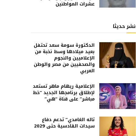
عشرات المواطنين
نشر حديثا
الدكتورة سومة سعد تحتفل
بعيد ميلادها وسط نخبة من
الإعلاميين والنجوم
والصحفيين من مصر والوطن
العربي
الإعلامية ريهام ماهر تستعد
لإطلاق برنامجها الجديد “خط
مباشر” على قناة “هي”
تاله الغامدي” تدعم دفاع
سيدات القادسية حتى 2029