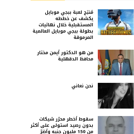
مُنتِج لعبة ببجي موبايل
يكشف عن خططه
المستقبلية خلال نهائيات
بطولة ببجي موبايل العالمية
المرموقة
من هو الدكتور أيمن مختار
محافظ الدقهلية
نحن نعاني
سقوط أخطر محرّر شيكات
بدون رصيد استولى على أكثر
من 150 مليون جنيه وأضرّ