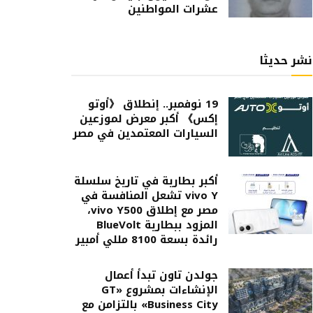
عشرات المواطنين
نشر حديثا
19 نوفمبر.. إنطلاق 《أوتو
إكس》 أكبر معرض لموزعين
السيارات المعتمدين في مصر
أكبر بطارية في تاريخ سلسلة
vivo Y تشعل المنافسة في
مصر مع إطلاق vivo Y500،
المزود ببطارية BlueVolt
رائدة بسعة 8100 مللي أمبير
جولدن تاون تبدأ أعمال
الإنشاءات بمشروع «GT
Business City» بالتزامن مع