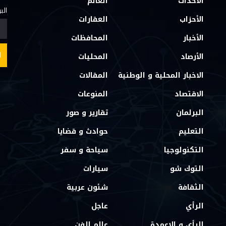
الأحداث
العالم
الب
الأحزاب
العقارات
الأخبار
المحافظات
الأرصاد
المحليات
الاخبار المحلية و الوطنية
المقالات
الاقتصاد
المنوعات
البرلمان
تقارير و صور
التعليم
حوادث و قضايا
التكنولوجيا
سياحة و سفر
التوك شو
سيارات
الثقافة
شئون عربية
الرأي
عاجل
الرأي و الاعمدة
عالم الفن