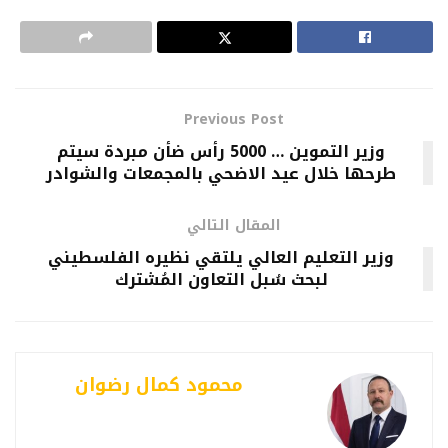
Previous Post
وزير التموين … 5000 رأس ضأن مبردة سيتم
طرحها خلال عيد الاضحي بالمجمعات والشوادر
المقال التالي
وزير التعليم العالي يلتقي نظيره الفلسطيني
لبحث سُبل التعاون المُشترك
محمود كمال رضوان