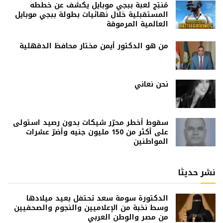
مُنتِج لعبة ببجي موبايل يكشف عن خططه
المستقبلية خلال نهائيات بطولة ببجي موبايل
العالمية المرموقة
من هو الدكتور أيمن مختار محافظ الدقهلية
نحن نعاني
سقوط أخطر محرّر شيكات بدون رصيد استولى
على أكثر من 150 مليون جنيه وأضرّ عشرات
المواطنين
نشر حديثا
الدكتورة سومة سعد تحتفل بعيد ميلادها
وسط نخبة من الإعلاميين والنجوم والصحفيين
من مصر والوطن العربي