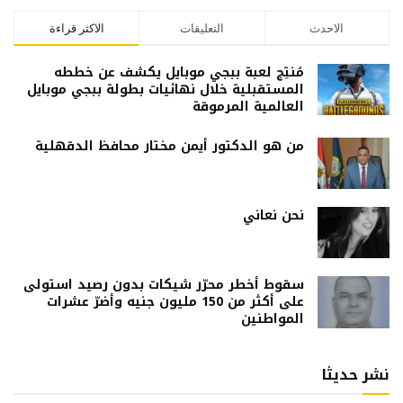
الاحدث
التعليقات
الاكثر قراءة
مُنتِج لعبة ببجي موبايل يكشف عن خططه
المستقبلية خلال نهائيات بطولة ببجي موبايل
العالمية المرموقة
من هو الدكتور أيمن مختار محافظ الدقهلية
نحن نعاني
سقوط أخطر محرّر شيكات بدون رصيد استولى
على أكثر من 150 مليون جنيه وأضرّ عشرات
المواطنين
نشر حديثا