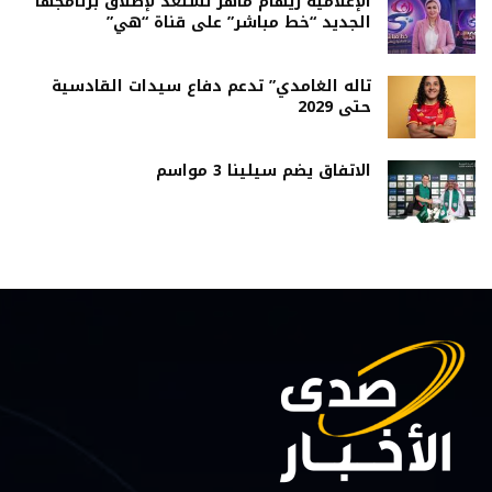
الإعلامية ريهام ماهر تستعد لإطلاق برنامجها
الجديد “خط مباشر” على قناة “هي”
تاله الغامدي” تدعم دفاع سيدات القادسية
حتى 2029
الاتفاق يضم سيلينا 3 مواسم