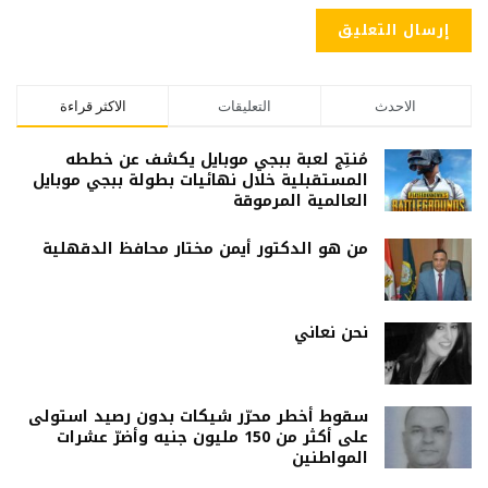
الاحدث
التعليقات
الاكثر قراءة
مُنتِج لعبة ببجي موبايل يكشف عن خططه
المستقبلية خلال نهائيات بطولة ببجي موبايل
العالمية المرموقة
من هو الدكتور أيمن مختار محافظ الدقهلية
نحن نعاني
سقوط أخطر محرّر شيكات بدون رصيد استولى
على أكثر من 150 مليون جنيه وأضرّ عشرات
المواطنين