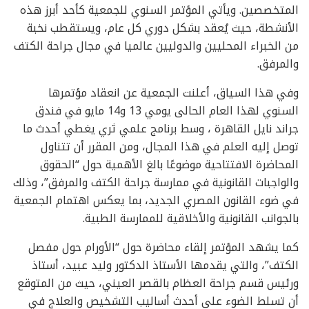
المتخصصين. ويأتي المؤتمر السنوي للجمعية كأحد أبرز هذه
الأنشطة، حيث يُعقد بشكل دوري كل عام، ويستقطب نخبة
من الخبراء المحليين والدوليين عالميا في مجال جراحة الكتف
والمرفق.
وفي هذا السياق، أعلنت الجمعية عن انعقاد مؤتمرها
السنوي لهذا العام الحالى يومي 13 و14 مايو في فندق
جراند نايل القاهرة ، وسط برنامج علمي ثري يغطي أحدث ما
توصل إليه العلم في هذا المجال، ومن المقرر أن تتناول
المحاضرة الافتتاحية موضوعًا بالغ الأهمية حول “الحقوق
والواجبات القانونية في ممارسة جراحة الكتف والمرفق”، وذلك
في ضوء القانون المصري الجديد، بما يعكس اهتمام الجمعية
بالجوانب القانونية والأخلاقية للممارسة الطبية.
كما يشهد المؤتمر إلقاء محاضرة حول “الأورام حول مفصل
الكتف”، والتي يقدمها الأستاذ الدكتور وليد عبيد، أستاذ
ورئيس قسم جراحة العظام بالقصر العيني، حيث من المتوقع
أن تسلط الضوء على أحدث أساليب التشخيص والعلاج في