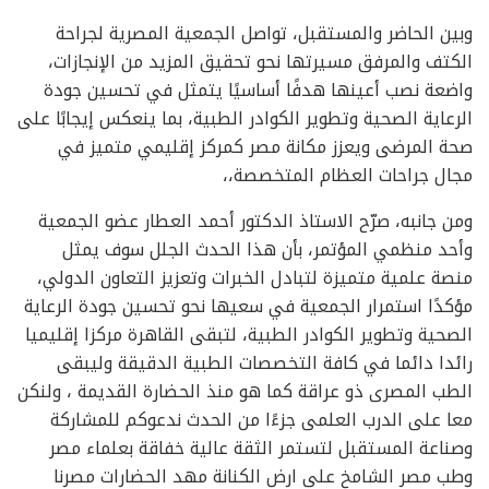
وبين الحاضر والمستقبل، تواصل الجمعية المصرية لجراحة
الكتف والمرفق مسيرتها نحو تحقيق المزيد من الإنجازات،
واضعة نصب أعينها هدفًا أساسيًا يتمثل في تحسين جودة
الرعاية الصحية وتطوير الكوادر الطبية، بما ينعكس إيجابًا على
صحة المرضى ويعزز مكانة مصر كمركز إقليمي متميز في
مجال جراحات العظام المتخصصة،،
ومن جانبه، صرّح الاستاذ الدكتور أحمد العطار عضو الجمعية
وأحد منظمي المؤتمر، بأن هذا الحدث الجلل سوف يمثل
منصة علمية متميزة لتبادل الخبرات وتعزيز التعاون الدولي،
مؤكدًا استمرار الجمعية في سعيها نحو تحسين جودة الرعاية
الصحية وتطوير الكوادر الطبية، لتبقى القاهرة مركزا إقليميا
رائدا دائما في كافة التخصصات الطبية الدقيقة وليبقى
الطب المصرى ذو عراقة كما هو منذ الحضارة القديمة ، ولنكن
معا على الدرب العلمى جزءًا من الحدث ندعوكم للمشاركة
وصناعة المستقبل لتستمر الثقة عالية خفاقة بعلماء مصر
وطب مصر الشامخ على ارض الكنانة مهد الحضارات مصرنا