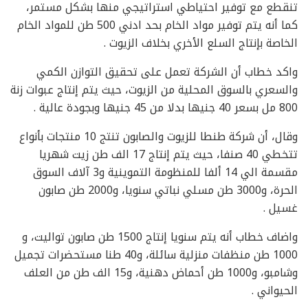
تنقطع مع توفير احتياطي استراتيجي منها بشكل مستمر،
كما أنه يتم توفير مواد الخام بحد ادني 500 طن للمواد الخام
الخاصة بإنتاج السلع الأخري بخلاف الزيوت .
واكد خطاب أن الشركة تعمل على تحقيق التوازن الكمي
والسعري بالسوق المحلية من الزيوت، حيث يتم إنتاج عبوات زنة
800 مل بسعر 40 جنيها بدلا من 45 جنيها وبجودة عالية .
وقال، أن شركة طنطا للزيوت والصابون تنتج 10 منتجات بأنواع
تتخطي 40 صنفا، حيث يتم إنتاج 17 الف طن زيت شهريا
مقسمة الي 14 ألفا للمنظومة التموينية و3 آلاف السوق
الحرة، و3000 طن مسلي نباتي سنويا، و2000 طن صابون
غسيل .
واضاف خطاب أنه يتم سنويا إنتاج 1500 طن صابون تواليت، و
1000 طن منظفات منزلية سائلة، و40 طنا مستحضرات تجميل
وشامبو، و1000 طن أحماض دهنية، و15 الف طن من العلف
الحيواني .