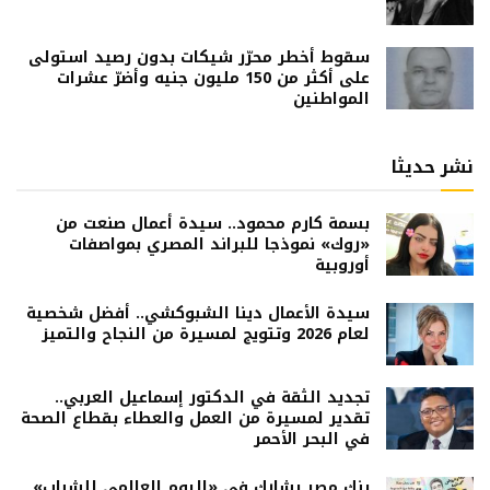
سقوط أخطر محرّر شيكات بدون رصيد استولى
على أكثر من 150 مليون جنيه وأضرّ عشرات
المواطنين
نشر حديثا
بسمة كارم محمود.. سيدة أعمال صنعت من
«روك» نموذجا للبراند المصري بمواصفات
أوروبية
سيدة الأعمال دينا الشبوكشي.. أفضل شخصية
لعام 2026 وتتويج لمسيرة من النجاح والتميز
تجديد الثقة في الدكتور إسماعيل العربي..
تقدير لمسيرة من العمل والعطاء بقطاع الصحة
في البحر الأحمر
بنك مصر يشارك في «اليوم العالمي للشباب»