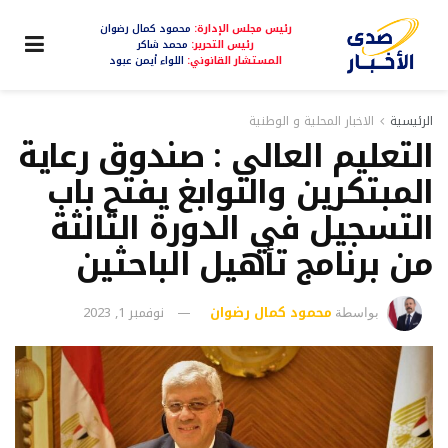
رئيس مجلس الإدارة:
محمود كمال رضوان
رئيس التحرير:
محمد شاكر
المستشار القانوني:
اللواء أيمن عبود
الرئيسية
الاخبار المحلية و الوطنية
التعليم العالي : صندوق رعاية
المبتكرين والنوابغ يفتح باب
التسجيل في الدورة الثالثة
من برنامج تأهيل الباحثين
محمود كمال رضوان
نوفمبر 1, 2023
بواسطة