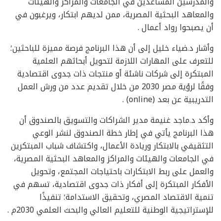
والمدرسين المساعدين في الجامعات والمراكز والهيئات
والمعاهد البحثية المصرية، ممن لديهم ابتكار، ويرغبون في
أن يصبحوا رواد أعمال .
وأشار د.ضياء خليل إلى أن هذا البرنامج فرصة مميزة للباحثين؛
للتعرف على المهارات اللازمة لتحويل أبحاثهم العلمية
المبتكرة إلى شركات ناشئة أو منتجات ذات جدوى اقتصادية
وفقًا لرؤية مصر 2030 من خلال تقديم عدد من ورش العمل
التدريبية عن بعد (online) .
وأكد د.ماجد غنيمة مدير الشراكات والتسويق بالصندوق أن
هذا البرنامج يأتي في إطار خطة الصندوق لنشر الوعي
التثقيفي بالابتكار وريادة الأعمال، واكتشاف شباب المبتكرين
في الجامعات والهيئات والمراكز والمعاهد البحثية المصرية،
والعمل على ربط الابتكارات باحتياجات المجتمع، وتحويل
الأفكار المبتكرة إلى أفكار ذات جدوى اقتصادية، تسهم في
تنمية الاقتصاد المصري، وتحقيق الاستدامة؛ تنفيذًا
للإستراتيجية الوطنية للتعليم العالي والبحث العلمي 2030م .