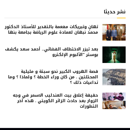
نشر حديثا
تهانٍ وتبريكات مفعمة بالتقدير للأستاذ الدكتور
محمد نبهان لعمادة علوم الرياضة بجامعة بنها
بعد تيزر الاختطاف الفضائي.. أحمد سعد يكشف
بوستر “الألبوم الإلكترو
قصة الهروب الكبير نحو سبتة و مليلية
المحتلتين . من كان وراء الخطة ؟ ولماذا ؟ وما
تداعيات ذلك ؟
حقيقة إغلاق بيت العندليب الاسمر في وجه
الزوار بعد حادث الزائر الكويتي . هذه آخر
التطورات