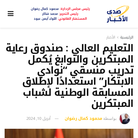
رئيس مجلس الإدارة:
محمود كمال رضوان
رئيس التحرير:
محمد شاكر
المستشار القانوني:
اللواء أيمن عبود
الرئيسية
الأخبار
التعليم العالي : صندوق رعاية
المبتكرين والنوابغ يُكمل
تدريب منسقي “نوادي
الابتكار” استعدادًا لإطلاق
المسابقة الوطنية لشباب
المبتكرين
محمود كمال رضوان
أبريل 10, 2024
بواسطة