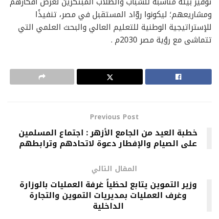
توفير بيئة مناسبة للشباب والطلاب المبتكرين لعرض أفكارهم
ومشاريعهم؛ ليكونوا روّاد المستقبل في مصر، تنفيذًا
للإستراتيجية الوطنية للتعليم العالي والبحث العلمي التي
تتماشى مع رؤية مصر 2030م .
Previous Post
خطبة العيد من الجامع الأزهر : اجتماع المسلمين
على الصيام والإفطار دعوة لاتحادهم وترابطهم
المقال التالي
وزير التموين يتابع لحظياً غرفة العمليات بالوزارة
وغرف العمليات بمديريات التموين والتجارة
الداخلية