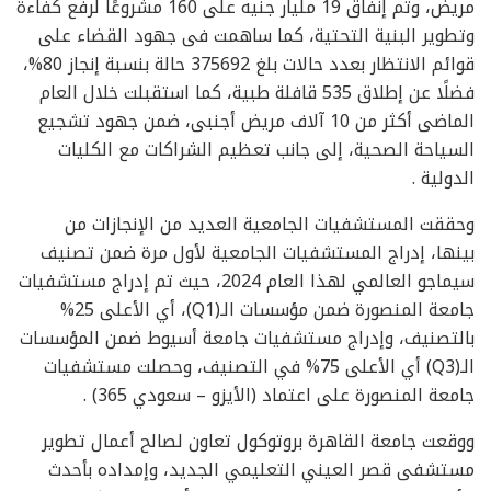
مريض، وتم إنفاق 19 مليار جنيه على 160 مشروعًا لرفع كفاءة
وتطوير البنية التحتية، كما ساهمت فى جهود القضاء على
قوائم الانتظار بعدد حالات بلغ 375692 حالة بنسبة إنجاز 80%،
فضلًا عن إطلاق 535 قافلة طبية، كما استقبلت خلال العام
الماضى أكثر من 10 آلاف مريض أجنبى، ضمن جهود تشجيع
السياحة الصحية، إلى جانب تعظيم الشراكات مع الكليات
الدولية .
وحققت المستشفيات الجامعية العديد من الإنجازات من
بينها، إدراج المستشفيات الجامعية لأول مرة ضمن تصنيف
سيماجو العالمي لهذا العام 2024، حيث تم إدراج مستشفيات
جامعة المنصورة ضمن مؤسسات الـ(Q1)، أي الأعلى 25%
بالتصنيف، وإدراج مستشفيات جامعة أسيوط ضمن المؤسسات
الـ(Q3) أي الأعلى 75% في التصنيف، وحصلت مستشفيات
جامعة المنصورة على اعتماد (الأيزو – سعودي 365) .
ووقعت جامعة القاهرة بروتوكول تعاون لصالح أعمال تطوير
مستشفى قصر العيني التعليمي الجديد، وإمداده بأحدث