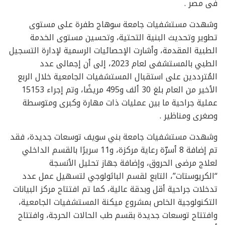
فى مصر .
وشهدت مستشفيات جامعة سوهاج طفرة على مستوى
تطوير وتحديث البنية التحتية، وتحسين مستوى الخدمة
الطبية المقدمة، وأشارت الإحصائيات الرسمية لإدارة التسجيل
الطبي بالمستشفى لعام 2023، إلى أن إجمالى عدد
المُترددين على استقبال المستشفيات الجامعية خلال الربع
الأخير من العام بلغ 30 ألف و495 مريضًا، وتم إجراء 15153
عملية جراحية ما بين عمليات ذات مهارة وكبرى ومتوسطة
وصغرى ومناظير .
وشهدت مستشفيات جامعة بني سويف توسعات جديدة، فقد
تم إضافة 8 أسرّة رعاية مركزة، و11 سريرًا بالقسم الداخلي
لعلاج مرضى الحروق، وإضافة جهاز تحليل الأنسجة
“الكريوستات”، التابع لقسم الباثولوجي لتسهيل عمل عدد
تدخلات جراحية أقل وبدقة عالية، كما تم افتتاح مركز البيانات
التكنولوجية الخاص بمشروع ميكنة المستشفيات الجامعية،
وافتتاح توسعات جديدة بقسم طب الحالات الحرجة، وافتتاح