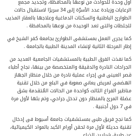
أول وحدة للحوادث من نوعها بالمحافظة، وتجديد مجمع
الرعايات وزيادة عدد الأسرّة إلى 34 سريرًا لاستقبال حالات
الطوارئ الباطنية والسكتات الدماغية وعلاجها بالعقار المذيب
للجلطات والتى تعد الوحيدة من نوعها بالمحافظة .
كما يجرى العمل بمستشفى الطوارئ بجامعة كفر الشيخ في
إطار المرحلة الثانية لإنشاء المدينة الطبية بالجامعة .
كما نفذت الفرق الطبية بالمستشفيات الجامعية العديد من
الجراحات النادرة والدقيقة والمتخصصة من بينها، نجاح أطباء
قصر العينى في إجراء عملية نادرة من خلال منظار الجهاز
الهضمي لمريض يعاني صعوبة في البلع من خلال تقنية
مناظير الفراغ الثالث كواحدة من الحالات المُتقدمة بشق
عضلة المرئ بالمنظار دون تدخل جراحي، وتم بثها لأول مرة
في 7 دول أجنبية .
كما نجح فريق طبى بمستشفيات جامعة أسيوط فى إدخال
تقنية حديثة لأول مرة لحقن أورام الكبد بالمواد الكيميائية،
عن طريق شرايين الذراع .