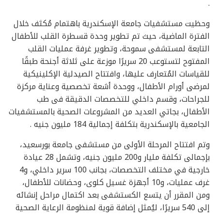
.
وحظيت مستشفيات جامعة الإسكندرية باهتمام مُكثف خلال
الفترة الماضية، حيث تم تطوير وحدة قسطرة القلب للأطفال
التابعة لمستشفى سموحة، وتطوير غرفة عمليات القلب
المفتوح لتستوعب 20 سريرًا موزعة على ثلاثة أجنحة طبقًا
للقياسات المُتعارف عليها، وافتتاح الصيدلية الإكلينيكية
لمرضى أورام الأطفال، ووحدة أشعة تخصصية وعناية مركزة
للجراحات، وقسم داخلي للتخصصات الدقيقة فى طب
الأطفال، بجاتي العديد من المشروعات الصحية بالمستشفيات
الجامعية بالإسكندرية بتكلفة إجمالية 184 مليون جنيه .
وتم افتتاح المرحلة الأولى من مستشفى جامعة بورسعيد،
بإجمالى تكلفة مليار و200 مليون جنيه، وتشمل 28 عيادة
خارجية في مختلف التخصصات، بجانب 100 سرير داخلي، و4
غرف عمليات، و10 أجهزة غسيل كلوى، وحضانات للأطفال،
ومن المقرر أن يتسع الكستشفى بعد اكتمال مراحل إنشائه
إلى 540 سريرًا، ليُمثل إضافة قوية لمنظومة الرعاية الصحية