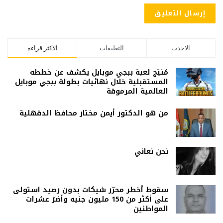
الاحدث
التعليقات
الاكثر قراءة
مُنتِج لعبة ببجي موبايل يكشف عن خططه
المستقبلية خلال نهائيات بطولة ببجي موبايل
العالمية المرموقة
من هو الدكتور أيمن مختار محافظ الدقهلية
نحن نعاني
سقوط أخطر محرّر شيكات بدون رصيد استولى
على أكثر من 150 مليون جنيه وأضرّ عشرات
المواطنين