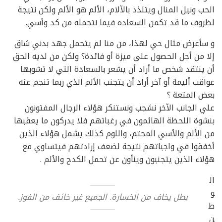
الحب ونيل المنال ويتلذذ بالآلام، الألم هو الألم ولكن نتيجة
لظروف ما قد تكمن السعاده فيما نتحمله من كد وأسي.
و سأعرض مثال حي لهذا، من منا لم يتحمل جهد بدني شاق
إلا من أجل الحصول على ميزة أو فائدة؟ ولكن من لديه الحق
أن ينتقد شخص ما أراد أن يشعر بالسعادة التي لا تشوبها
عواقب أليمة أو آخر أراد أن يتجنب الألم الذي ربما تنجم عنه
بعض المتعة ؟
علي الجانب الآخر نشجب ونستنكر هؤلاء الرجال المفتونون
بنشوة اللحظة الهائمون في رغباتهم فلا يدركون ما يعقبها
من الألم والأسي المحتم، واللوم كذلك يشمل هؤلاء الذين
أخفقوا في واجباتهم نتيجة لضعف إرادتهم فيتساوي مع
هؤلاء الذين يتجنبون وينأون عن تحمل الكدح والألم .
ال
و
بطل يخاف من الخسارة. الجميع غير خائف من الفوز.
ط
ن