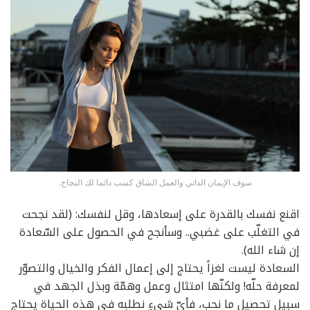
سوف الإيمان الذاتي والعمل الشاق كسب دائما لك النجاح.
اقنع نفسك بالقدرة على إسعادها، وقل لنفسك: (لقد نجحت
في التغلّب على غضبي.. وسأنجح في الحصول على السّعادة
إن شاء الله).
السعادة ليست لغزاً يحتاج إلى إعمال الفكر والخيال والتصوّر
لمعرفة حلّه! ولكنّها امتثال وعمل وهمّة وبذل الجهد في
سبيل تحصيل ما نحب، فأيّ شيءٍ نطلبه في هذه الحياة يحتاج