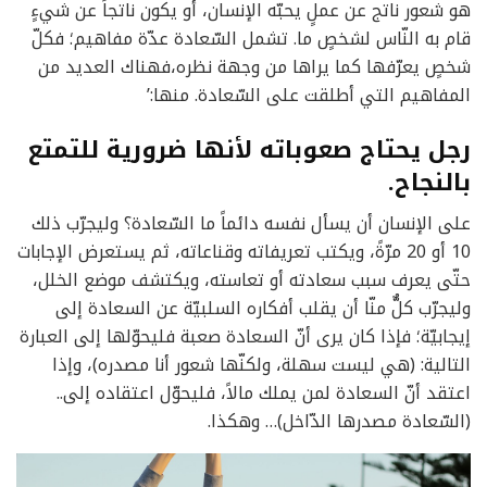
هو شعور ناتج عن عملٍ يحبّه الإنسان، أو يكون ناتجاً عن شيءٍ
قام به النّاس لشخصٍ ما. تشمل السّعادة عدّة مفاهيم؛ فكلّ
شخصٍ يعرّفها كما يراها من وجهة نظره،فهناك العديد من
المفاهيم التي أطلقت على السّعادة. منها:’
رجل يحتاج صعوباته لأنها ضرورية للتمتع
بالنجاح.
على الإنسان أن يسأل نفسه دائماً ما السّعادة؟ وليجرّب ذلك
10 أو 20 مرّةً، ويكتب تعريفاته وقناعاته، ثم يستعرض الإجابات
حتّى يعرف سبب سعادته أو تعاسته، ويكتشف موضع الخلل،
وليجرّب كلٌّ منّا أن يقلب أفكاره السلبيّة عن السعادة إلى
إيجابيّة؛ فإذا كان يرى أنّ السعادة صعبة فليحوّلها إلى العبارة
التالية: (هي ليست سهلة، ولكنّها شعور أنا مصدره)، وإذا
اعتقد أنّ السعادة لمن يملك مالاً، فليحوّل اعتقاده إلى..
(السّعادة مصدرها الدّاخل)… وهكذا.