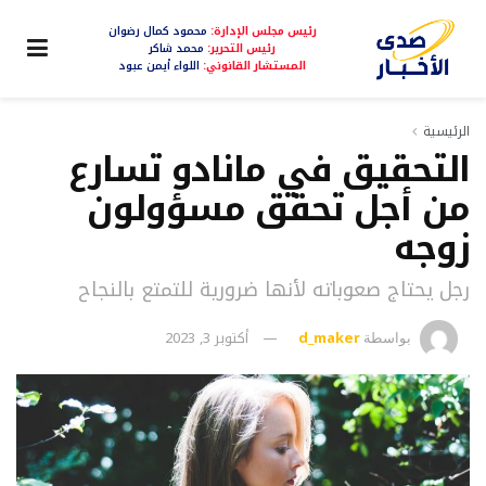
رئيس مجلس الإدارة:
محمود كمال رضوان
رئيس التحرير:
محمد شاكر
المستشار القانوني:
اللواء أيمن عبود
الرئيسية
التحقيق في مانادو تسارع
من أجل تحقق مسؤولون
زوجه
رجل يحتاج صعوباته لأنها ضرورية للتمتع بالنجاح
d_maker
أكتوبر 3, 2023
بواسطة