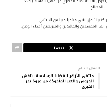
تعرض له الاقتصاد المصري من مافيا الفساد ( ولاد
 المصالح.
يرآ ” فإن تأتي متأخرا خيرا من الا تأتي.
م انف المفسدين والحاقدين والمتربصين أعداء الوطن.
Tweet
المقال التالي
ملتقى الأزهر للقضايا الإسلامية يناقش
الدروس والعبر المأخوذة من غزوة بدر
الكبرى