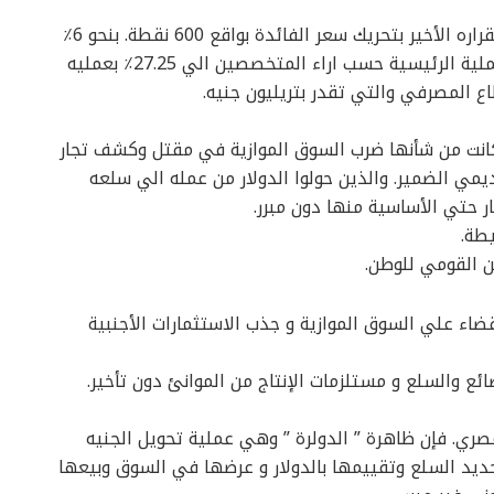
في خطوةٌ إصلاحية واسعة للبنك المركزى المصري بقراره الأخير بتحريك سعر الفائدة بواقع 600 نقطة. بنحو 6٪
دفعه واحده ليصل سعر الإيداع والاقراض وسعر العملية الرئيسية حسب اراء المتخصصين الي 27.25٪ بعمليه
 المصرفي والتي تقدر بتريليون جنيه.
 كانت من شأنها ضرب السوق الموازية في مقتل وكشف تجار
مي الضمير. والذين حولوا الدولار من عمله الي سلعه
 حتي الأساسية منها دون مبرر.
طة.
ن القومي للوطن.
ضاء علي السوق الموازية و جذب الاستثمارات الأجنبية
ائع والسلع و مستلزمات الإنتاج من الموانئ دون تأخير.
مصري. فإن ظاهرة ” الدولرة ” وهي عملية تحويل الجنيه
ديد السلع وتقييمها بالدولار و عرضها في السوق وبيعها