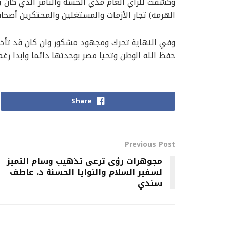
وكشفت للرأي العام مدي الخسه والتآمر الذي كان ي
الهرمه) تجار الأزمات والمستغلين والمحتكرين أصحاب
وفي النهاية تحرك ومجهود مشكور وان كان قد تأخر كث
حفظ الله الوطن وتحيا مصر بوحدتها دائما وابدا رغ
Share
Previous Post
مجوهرات رؤى ترعى تذهيب وسام التميز
لسفير السلام والنوايا الحسنة د. عاطف
سندي