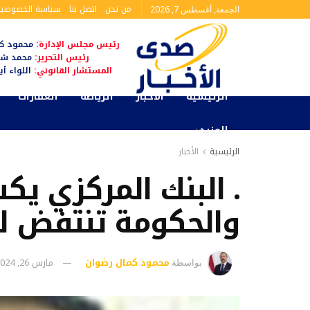
من نحن
اتصل بنا
سياسة الخصوصية
الجمعة, أغسطس 7, 2026
رئيس مجلس الإدارة:
محمود كم
رئيس التحرير:
محمد شا
المستشار القانوني:
اللواء أ
الرئيسية
الأخبار
الرياضة
العقارات
المزيد
الرئيسية
الأخبار
. البنك المركزي يك
والحكومة تنتفض ل
محمود كمال رضوان
مارس 26, 2024
بواسطة