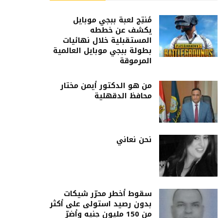
مُنتِج لعبة ببجي موبايل
يكشف عن خططه
المستقبلية خلال نهائيات
بطولة ببجي موبايل العالمية
المرموقة
من هو الدكتور أيمن مختار
محافظ الدقهلية
نحن نعاني
سقوط أخطر محرّر شيكات
بدون رصيد استولى على أكثر
من 150 مليون جنيه وأضرّ