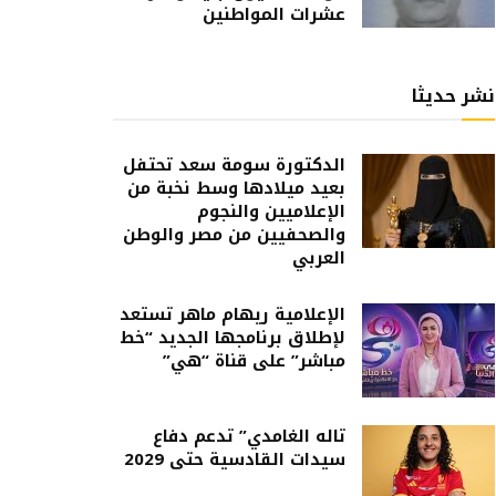
عشرات المواطنين
نشر حديثا
الدكتورة سومة سعد تحتفل
بعيد ميلادها وسط نخبة من
الإعلاميين والنجوم
والصحفيين من مصر والوطن
العربي
الإعلامية ريهام ماهر تستعد
لإطلاق برنامجها الجديد “خط
مباشر” على قناة “هي”
تاله الغامدي” تدعم دفاع
سيدات القادسية حتى 2029