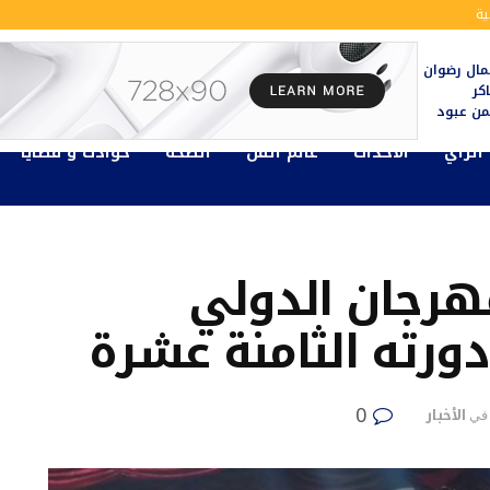
ة
ال رضوان
كر
يمن عبود
الرأي
الأحداث
عالم الفن
الصحة
حوادث و قضايا
لمهرجان الدولي
ورته الثامنة عشرة
0
الأخبار
في