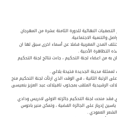
خر من ليلة السبت 25 ماي أطوار التصفيات النهائية للدورة الثامنة عشرة من المهرجان
صل والتنمية الاجتماعية.
تلف المدن المغربية فضلا عن أسماء اخرى سبق لها ان
 التظاهرة الأدبية .
 به من اعضاء لجنة التحكيم ، جاءت نتائج لجنة التحكيم
لممثلة مدينة الجديدة فتيحة بلالي .
 الرتبة الثانية ، في الوقت الذي ارتأت لجنة التحكيم منح
لت الرشيدية الملقب بمجذوب تافيلالت عبد العزيز بنعيسى
فقد منحت لجنة التحكيم جائزته الاولى لادريس ودادي
ياسين إدرباز على الجائزة الفضية ، وتمكن منير باحوس
لشعر العمودي .