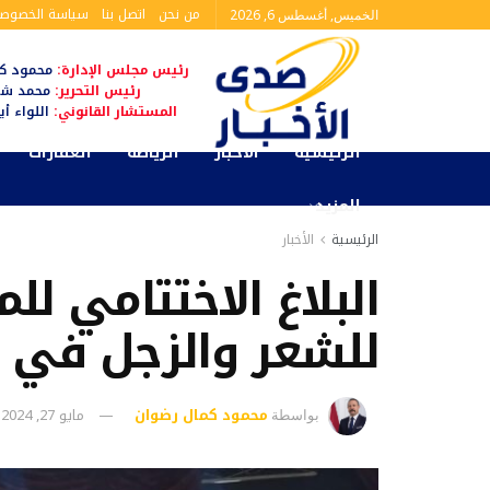
من نحن
اتصل بنا
سياسة الخصوصي
الخميس, أغسطس 6, 2026
رئيس مجلس الإدارة:
محمود كم
رئيس التحرير:
محمد شا
المستشار القانوني:
اللواء أ
الرئيسية
الأخبار
الرياضة
العقارات
المزيد
الرئيسية
الأخبار
البلاغ الاختتامي ل
للشعر والزجل في د
محمود كمال رضوان
مايو 27, 2024
بواسطة