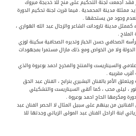
ر فقد أجمعت لجنة التحكيم على منح للا خديجة مبروك
زايد ممثلة مدينة المحمدية . فيما قررت لجنة تحكيم الدورة
لعدم وجود من يستحقها .
كممثل مدينة تارودانت الشاعر والزجال عبد الله الهواري ،
الملاح .
يرأسه الصحافي حسن الخباز وتديره الصحافية سكينة لوزي
 الدولة ولا من الخواص ومع ذلك مازال مستمرا بمجهودات
اعلامي والسيناريست والمنتج والمخرج احمد بوعروة والذي
قرب مقربيه .
علق الأمر بالفنان البشيري بنرابح ، الفنان عبد الحق
نور ، ليلى محب ، كما ألقى السيناريست والتشكيلي
ة ومكرمها الحاج احمد بوعروة .
الفنانين من بينهم على سبيل المثال لا الحصر الفنان عبد
زياتي ابنة الراحل الفنان عبد المولى الزياتي وجدتها للا