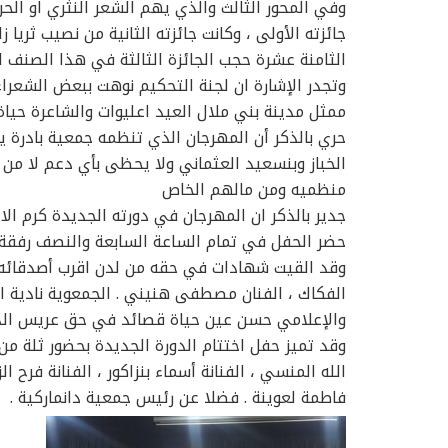
وفي المحور الثالث والذي يهم الشعر النثري او الح
جائزته الأولى ، وكانت جائزته الثانية من نصيب ثريا 
الثامنة عشرة حجب الجائزة الثالثة في هذا الصنف 
وتجدر الإشارة ان لجنة التحكيم نوهت ببعض الشعراء 
ممثل مدينة بني ملال العيد اعليوات والشاعرة حياة 
حري بالذكر أن المهرجان الذي تنظمه جمعية بادرة 
الخباز وبنسعيد العثماني ولا يحظى بأي دعم لا من
منظميه ومن مالهم الخاص
جدير بالذكر ان المهرجان في دورته الجديدة كرم ال
حضر الحفل في تمام الساعة السابعة والنصف رفقة أ
وقد القيت شهادات في حقه من لدن اقرب أصدقائه ويت
الفكاك ، الفنان مصطفى هنيني . الجمعوية نادية ا
والإعلامي حسن عين حياة قصائد في حق عريس الدور
وقد تميز حفل اختتام الدورة الجديدة بحضور ثلة من 
الله المنسي ، الفنانة أسماء بنزاكور ، الفنانة فرح ال
فاطمة لعوينة . فضلا عن رئيس جمعية دانماركية .