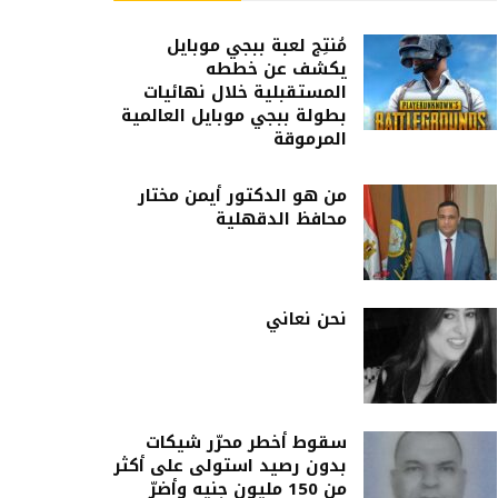
مُنتِج لعبة ببجي موبايل
يكشف عن خططه
المستقبلية خلال نهائيات
بطولة ببجي موبايل العالمية
المرموقة
من هو الدكتور أيمن مختار
محافظ الدقهلية
نحن نعاني
سقوط أخطر محرّر شيكات
بدون رصيد استولى على أكثر
من 150 مليون جنيه وأضرّ