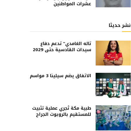
عشرات المواطنين
نشر حديثا
تاله الغامدي” تدعم دفاع
سيدات القادسية حتى 2029
الاتفاق يضم سيلينا 3 مواسم
طبية مكة تُجري عملية تثبيت
للمستقيم بالروبوت الجراح