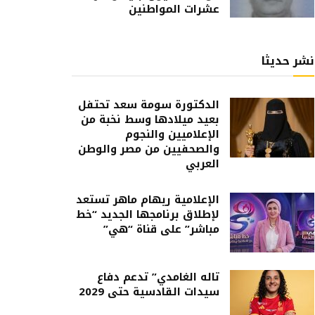
عشرات المواطنين
نشر حديثا
الدكتورة سومة سعد تحتفل
بعيد ميلادها وسط نخبة من
الإعلاميين والنجوم
والصحفيين من مصر والوطن
العربي
الإعلامية ريهام ماهر تستعد
لإطلاق برنامجها الجديد “خط
مباشر” على قناة “هي”
تاله الغامدي” تدعم دفاع
سيدات القادسية حتى 2029