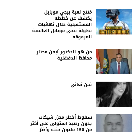
مُنتِج لعبة ببجي موبايل
يكشف عن خططه
المستقبلية خلال نهائيات
بطولة ببجي موبايل العالمية
المرموقة
من هو الدكتور أيمن مختار
محافظ الدقهلية
نحن نعاني
سقوط أخطر محرّر شيكات
بدون رصيد استولى على أكثر
من 150 مليون جنيه وأضرّ