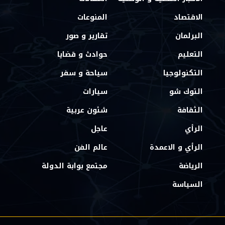
الاقتصاد
المنوعات
البرلمان
تقارير و صور
التعليم
حوادث و قضايا
التكنولوجيا
سياحة و سفر
التوك شو
سيارات
الثقافة
شئون عربية
الرأي
عاجل
الرأي و الاعمدة
عالم الفن
الرياضة
مجتمع بوابة الدولة
السياسة