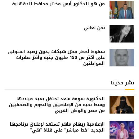
من هو الدكتور أيمن مختار محافظ الدقهلية
نحن نعاني
سقوط أخطر محرّر شيكات بدون رصيد استولى
على أكثر من 150 مليون جنيه وأضرّ عشرات
المواطنين
نشر حديثا
الدكتورة سومة سعد تحتفل بعيد ميلادها
وسط نخبة من الإعلاميين والنجوم والصحفيين
من مصر والوطن العربي
الإعلامية ريهام ماهر تستعد لإطلاق برنامجها
الجديد “خط مباشر” على قناة “هي”