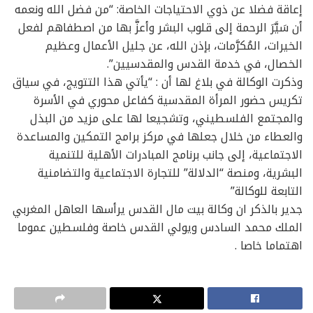
إعاقة فضلا عن ذوي الاحتياجات الخاصة: “من فضل الله ونعمه
أن سَيَّرَ الرحمة إلى قلوب البشر وأعزَّ بها من اصطفاهم لفعل
الخيرات، المُكرَّمات، بإذن الله، عن جليل الأعمال وعظيم
الخصال، في خدمة القدس والمقدسيين”.
وذكرت الوكالة في بلاغ لها أن : “يأتي هذا التتويج، في سياق
تكريس حضور المرأة المقدسية كفاعل محوري في الأسرة
والمجتمع الفلسطيني، وتشجيعا لها على مزيد من البذل
والعطاء من خلال جعلها في مركز برامج التمكين والمساعدة
الاجتماعية، إلى جانب برنامج المبادرات الأهلية للتنمية
البشرية، ومنصة “الدلالة” للتجارة الاجتماعية والتضامنية
التابعة للوكالة”
جدير بالذكر ان وكالة بيت مال القدس يرأسها العاهل المغربي
الملك محمد السادس ويولي القدس خاصة وفلسطين عموما
اهتماما خاصا .