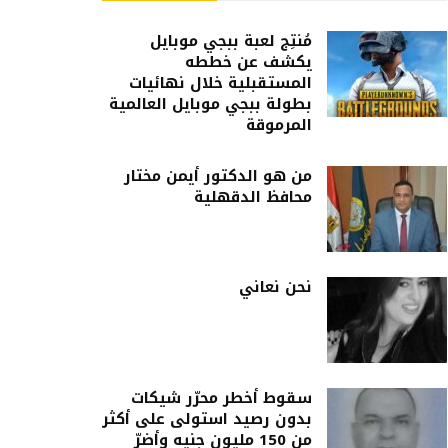
مُنتِج لعبة ببجي موبايل
يكشف عن خططه
المستقبلية خلال نهائيات
بطولة ببجي موبايل العالمية
المرموقة
من هو الدكتور أيمن مختار
محافظ الدقهلية
نحن نعاني
سقوط أخطر محرّر شيكات
بدون رصيد استولى على أكثر
من 150 مليون جنيه وأضرّ