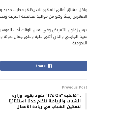
ولكل عشاق أغاني المهرجانات يظهر مطرب جديد و
العشرين ربيعًا وهو من مواليد محافظة الغربية وتحدي
درس زغلول التمريض وفي نفس الوقت أحب الموسيقى
سيد الجارحي والذي أثنى عليه وعلى جمال صوته وط
النجومية.
Share
Previous Post
. “فاعلية “It’s On” تعود بقوة: وزارة
الشباب والرياضة تنظم حدثًا استثنائيًا
لتمكين الشباب في ريادة الأعمال