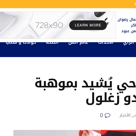
ال رضوان
كر
يمن عبود
الرأي
الأحداث
عالم الفن
الصحة
حوادث و قضايا
رحي يُشيد بموهبة
و زغلول
0
الأخبار
ي