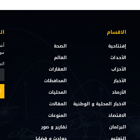
الاقسام
ال
إفتتاحية
الصحة
أشت
مو
الأحداث
العالم
الب
الأحزاب
العقارات
الأخبار
المحافظات
الأرصاد
المحليات
الاخبار المحلية و الوطنية
المقالات
الاقتصاد
المنوعات
البرلمان
تقارير و صور
التعليم
حوادث و قضايا