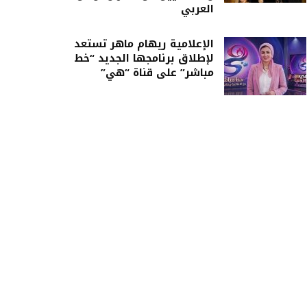
العربي
الإعلامية ريهام ماهر تستعد
لإطلاق برنامجها الجديد “خط
مباشر” على قناة “هي”