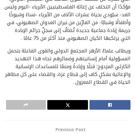
مؤكدًا أن التخلف عن إغاثة ‏الفلسطينيين الأبرياء -اليوم وليس
الغد- سيُودي بحياة عشرات الآلاف من الأبرياء -نساءً وشيوخًا
وأطفالًا ‏وشبابًا- من الفارِّين من نيران العدوان الصهيوني، في
جريمة إبادة جماعية جديدة تُضافُ إلى سجلِّ جرائم ‏الإبادة
التي يرتكبها الكيان الصهيوني منذ أكثر من 75 عامًا .
ويطالب علماءُ الأزهر المجتمعَ الدولي والقوى الفاعلة بتحمل
المسؤولية أمام إنسانيتهم وضمائرهم تجاه هذا التهديد
الكارثي المزدوج؛ قتلًا وإبادةً ومنعًا للمساعدات الإنسانية
والإغاثية بشكلٍ كاف إلى قطاع ‏غزة، والقضاء على كل مظاهر
الحياة في القطاع المعزول .
Previous Post