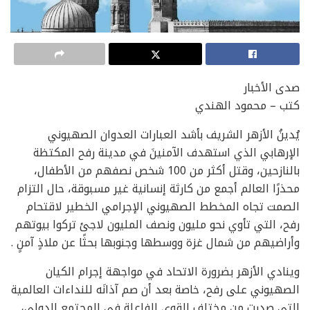
صدى الأخبار
كتب – محمود الهندي
يُدينُ الأزهر الشريف بأشد العبارات العدوان الصهيوني
الإرهابي الذي استهدف الآمنينَ في مدينة رفح ‏المكتظة
بالنازحين، وقتل أكثر من 100 شخص نصفهم من الأطفال،
محذرًا العالم أجمع من كارثة إنسانية ‏غير مسبوقة، حال التزام
الصمت تجاه المخطط الصهيوني الإجرامي الخطير لاقتحام
رفح، التي تأوي نحو ‏مليون ونصف المليون لاجئ تركوا بيوتهم
وأراضيهم من شمال غزة ووسطها وجنوبها بحثًا عن ملاذٍ آمنٍ .
وينادي الأزهر بضرورة الاتحاد في مواجهة إجرام الكيان
الصهيوني على رفح، خاصة بعد أن صم آذانَه ‏للنداءات العالمية
التي صدرت من مختلف القوى الفاعلة في المجتمع الدولي،