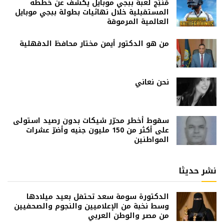
مُنتِج لعبة ببجي موبايل يكشف عن خططه
المستقبلية خلال نهائيات بطولة ببجي موبايل
العالمية المرموقة
من هو الدكتور أيمن مختار محافظ الدقهلية
نحن نعاني
سقوط أخطر محرّر شيكات بدون رصيد استولى
على أكثر من 150 مليون جنيه وأضرّ عشرات
المواطنين
نشر حديثا
الدكتورة سومة سعد تحتفل بعيد ميلادها
وسط نخبة من الإعلاميين والنجوم والصحفيين
من مصر والوطن العربي