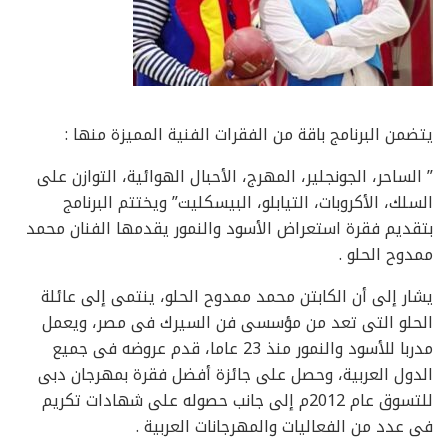
يتضمن البرنامج باقة من الفقرات الفنية المميزة منها :
” الساحر، الجونجلير، المهرج، الأحبال الهوائية، التوازن على
السلك، الأكروبات، التيابلو، البيسكليت” ويختتم البرنامج
بتقديم فقرة استعراض الأسود والنمور يقدمها الفنان محمد
ممدوح الحلو .
يشار إلى أن الكابتن محمد ممدوح الحلو، ينتمى إلى عائلة
الحلو التى تعد من مؤسسى فن السيرك فى مصر، ويعمل
مدربا للأسود والنمور منذ 23 عاما، قدم عروضه فى جميع
الدول العربية، وحصل على جائزة أفضل فقرة بمهرجان دبى
للتسوق عام 2012م إلى جانب حصوله على شهادات تكريم
فى عدد من الفعاليات والمهرجانات العربية .