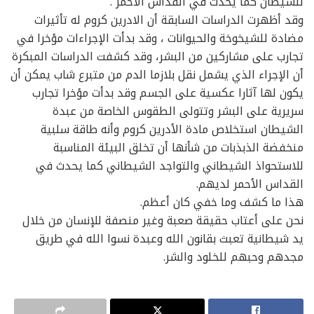
للشيطان كما يحدث في القداس الاحمر .
وقد أظهرت الدراسات السابقة أن الادرين كروم له تأثيرات
مضادة للشيخوخة والحيوانات ، وقد بدأت الإجراءات مؤخرا في
تجارب على مشاركين من البشر، وقد كشفت الدراسات المبكرة
أن الإجراء الذي يشمل نقل بلازما الدم من متبرع شاب يمكن أن
يكون لها آثارا عكسية على الجسم وقد بدأت مؤخرا تجارب
سريرية على البشر وتتولى الطقوس الخاصة من عبدة
الشيطان استخلاص مادة الأدرين كروم وأنه طاقة سلبية
منخفضة الذبذبات من شأنها أن تخلق البيئة المناسبة
للاستحواذ الشيطاني والتواجد الشيطاني كما يحدث في
القداس الأحمر لديهم.
هذا ما كشف وما خفي كان أعظم.
نحن على أعتاب حقيقة صعبة وغير منصفة للإنسان من خلال
يد شيطانية تعبث بقانون الله وعبدة نسوا الله في طريق
مجدهم وحبهم للخلود والشر.