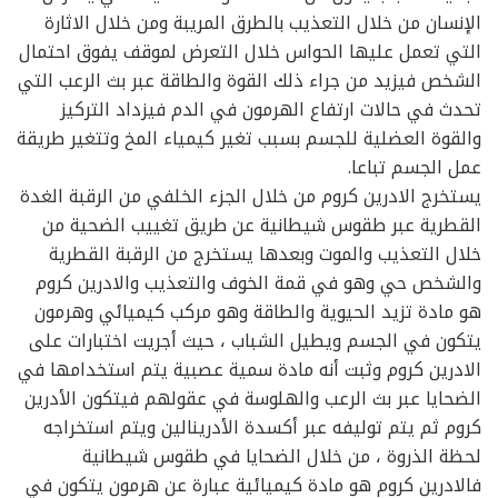
الإنسان من خلال التعذيب بالطرق المريبة ومن خلال الاثارة
التي تعمل عليها الحواس خلال التعرض لموقف يفوق احتمال
الشخص فيزيد من جراء ذلك القوة والطاقة عبر بث الرعب التي
تحدث في حالات ارتفاع الهرمون في الدم فيزداد التركيز
والقوة العضلية للجسم بسبب تغير كيمياء المخ وتتغير طريقة
عمل الجسم تباعا.
يستخرج الادرين كروم من خلال الجزء الخلفي من الرقبة الغدة
القطرية عبر طقوس شيطانية عن طريق تغييب الضحية من
خلال التعذيب والموت وبعدها يستخرج من الرقبة القطرية
والشخص حي وهو في قمة الخوف والتعذيب والادرين كروم
هو مادة تزيد الحيوية والطاقة وهو مركب كيميائي وهرمون
يتكون في الجسم ويطيل الشباب ، حيث أجريت اختبارات على
الادرين كروم وثبت أنه مادة سمية عصبية يتم استخدامها في
الضحايا عبر بث الرعب والهلوسة في عقولهم فيتكون الأدرين
كروم ثم يتم توليفه عبر أكسدة الأدرينالين ويتم استخراجه
لحظة الذروة ، من خلال الضحايا في طقوس شيطانية
فالادرين كروم هو مادة كيميائية عبارة عن هرمون يتكون في