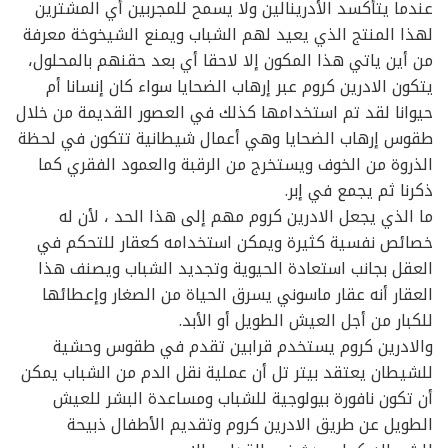
عندما يتأكسد الأدرينالين ولا يسمح للمجربين أي المشترين
لهذا المنتج الذي يعيد لهم الشباب ويمنع الشيخوخة معرفة
من أين ياتي هذا المكون إلا لاحقا أي بعد حقنهم بالمحلول،
يتكون الادرين كروم عبر إرهاب الضحايا سواء كان إنسانا أم
حيوانا لقد تم استخدامها كذلك في العصور القديمة من خلال
طقوس إرهاب الضحايا وهي أعمال شيطانية تتكون في لحظة
الذروة من الخوف ويستخرج من الرقبة والعمود الفقري كما
ذكرنا ثم يجمع في إبر.
ما الذي يجعل الادرين كروم مهم إلى هذا الحد ، لأن له
خصائص نفسية كثيرة ويمكن استخدامه كعقار للتحكم في
العقل بجانب استعادة الحيوية وتجديد الشباب ويصنف هذا
العقار أنه عقار ماسوني يسرق الحياة من الصغار وإعطائها
للكبار من أجل العيش الطويل أو الأبد.
والادرين كروم يستخدم قرابين تقدم في طقوس وحشية
للشيطان يعتقد بيتر تل أن عملية نقل الدم من الشباب يمكن
أن تكون نافورة بيولوجية للشباب ومساعدة البشر للعيش
الطويل عن طريق الادرين كروم وتقديم الأطفال ذبيحة