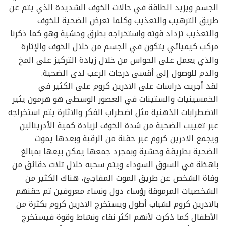
الجسم ويزيد الطاقة في حالات الخوف الشديدة الذي يتم عن
طريق الترهيب والتعذيب وكلما تعرض الضحية للخوف
والتعذيب تزداد قوته واستخراجه بطرق وحشية وهو كما ذكرنا
مركب كيميائي يتكون في الجسم من خلال الخوف والإثارة
والذي يعمل على الحواس من خلال زيادة التركيز على المخ
والدم للوصول إلى أقسى درجات الرعب لدى الضحية.
لقد أجريت دراسات على الادرين كروم على الكثير في
الخمسينيات والستينات في العصور الوسطى هو هرمون يثير
الاضطرابات الذهنية مثل اضطراب الفكر والاثارة يتم استخراجه
عبر تغييب الضحية من شدة الخوف لزيادة كمية الأدرينالين
ويجمع الادرين كروم عبر حقنة من الرقبة وبعدها يموت
الضحية بطريقة وحشية وبمجرد جمعها يمكن بيعها بمبالغ
باهظة في السوق السوداء ويتم سحبه خلال ثلاث دقائق من
وفاة الشخص عن طريق الموت المفاجئ، هناك الكثير من
الشخصيات المرموقة رؤساء دول ونساء معروفين تم حقنهم
بالادرين كروم لشباب أطول ويستخرج الادرين كروم بكثرة من
الأطفال كما ذكرت لأنهم اكثر نقاء ونشاط وقوة فيستخرج