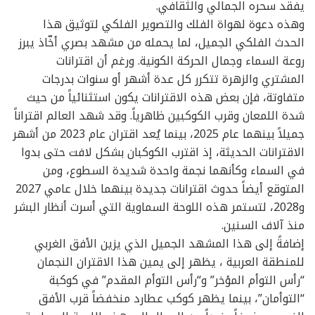
يفقد سحره الجمالي والثقافي.
وهذه دعوة لهواة الفلك والتصوير الفلكي لتوثيق هذا
الحدث الفلكي الجميل، لما يحمله من مشهد بصري أخّاذ يبرز
روعة السماء وجمال الحركة الكونية. ورغم أن اقترانات
المشتري والزهرة تتكرر كل عدة أشهر أو سنوات بدرجات
متفاوتة، فإن بعض هذه الاقترانات يكون استثنائياً من حيث
شدة اللمعان وقرب الكوكبين ظاهرياً. وقد شهد العالم اقتراناً
جميلاً بينهما عام 2025، بينما يُعد اقتران عام 2023 من أشهر
الاقترانات الحديثة، إذ اقترب الكوكبان بشكل لافت حتى بدوا
في السماء وكأنهما نجمة واحدة شديدة السطوع، ومن
المتوقع أيضاً حدوث اقترانات جديدة بينهما خلال عامي 2027
و2028، لتستمر هذه اللوحة السماوية التي أسرت أنظار البشر
منذ آلاف السنين.
إضافةً إلى هذا المشهد الجميل الذي يزين الأفق الغربي
للمنطقة العربية ، يظهر إلى يمين هذا الاقتران النجمان
“رأس التوأم المؤخر” و“رأس التوأم المقدم” في كوكبة
“التوأمان”، بينما يظهر كوكب عطارد منخفضاً قرب الأفق