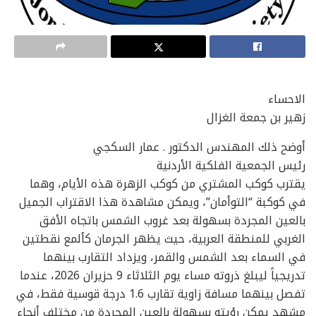
الاحساء
زهير بن جمعة الغزال
أوضح ذلك المهندس الدكتور . عمار السكجي
رئيس الجمعية الفلكية الأردنية
يقترب كوكب المشتري من كوكب الزهرة هذه الأيام، وهما
في كوكبة “التوأمان”، ويمكن مشاهدة هذا الاقتراب الجميل
بالعين المجردة بسهولة بعد غروب الشمس باتجاه الأفق
الغربي للمنطقة العربية، حيث يظهر الجرمان كألمع نقطتين
في السماء بعد الشمس والقمر، ويزداد التقارب بينهما
تدريجياً ليبلغ ذروته مساء يوم الثلاثاء 9 حزيران 2026، عندما
تفصل بينهما مسافة زاوية تقارب 1.6 درجة قوسية فقط، في
مشهد يمكن رؤيته بسهولة بالعين المجردة من مختلف أنحاء