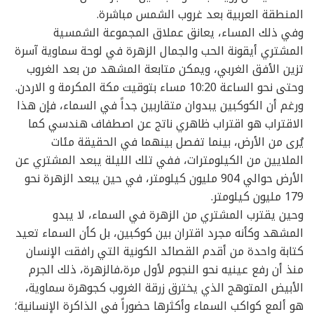
المنطقة العربية بعد غروب الشمس مباشرة.
وفي ذلك المساء، يعانق عملاق المجموعة الشمسية
المشتري أيقونة الحب والجمال الزهرة في لوحة سماوية آسرة
تزين الأفق الغربي، ويمكن متابعة المشهد من بعد الغروب
وحتى نحو الساعة 10:20 مساء بتوقيت مكة المكرمة و الاردن.
ورغم أن الكوكبين يبدوان متقاربين جداً في السماء، فإن هذا
الاقتراب هو اقتراب ظاهري ناتج عن اصطفاف هندسي كما
يُرى من الأرض، بينما تفصل بينهما في الحقيقة مئات
الملايين من الكيلومترات، ففي تلك الليلة يبعد المشتري عن
الأرض حوالي 904 مليون كيلومتر، في حين يبعد الزهرة نحو
179 مليون كيلومتر.
وحين يقترب المشتري من الزهرة في السماء، لا يبدو
المشهد وكأنه مجرد اقتران بين كوكبين، بل كأن السماء تعيد
كتابة واحدة من أقدم القصائد الكونية التي رافقت الإنسان
منذ أن رفع عينيه نحو النجوم لأول مرة،فالزهرة، ذلك الجرم
الأبيض المتوهج الذي يخترق زرقة الغروب كجوهرة سماوية،
هو ألمع كواكب السماء وأكثرها حضوراً في الذاكرة الإنسانية؛