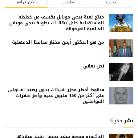
الاحدث
التعليقات
الاكثر قراءة
مُنتِج لعبة ببجي موبايل يكشف عن خططه
المستقبلية خلال نهائيات بطولة ببجي موبايل
العالمية المرموقة
من هو الدكتور أيمن مختار محافظ الدقهلية
نحن نعاني
سقوط أخطر محرّر شيكات بدون رصيد استولى
على أكثر من 150 مليون جنيه وأضرّ عشرات
المواطنين
نشر حديثا
الدكتورة سومة سعد تحتفل بعيد ميلادها