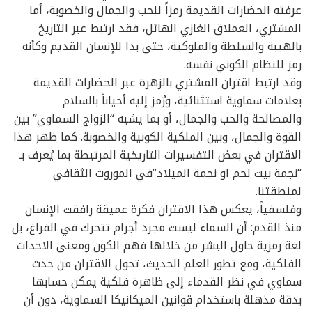
عرفته الحضارات القديمة رمزاً للحب والجمال والخصوبة، أما
المشتري، العملاق الغازي الهائل، فقد ارتبط عبر التاريخ
بالهيبة والسلطة والملوكية، حتى بدا للإنسان القديم وكأنه
رمز للنظام الكوني نفسه.
وقد ارتبط اقتران المشتري بالزهرة عبر الحضارات القديمة
بعلامات سماوية استثنائية، ورُمز إليه أحياناً بالسلام
والمصالحة والحب والجمال، أو بما يشبه “الزواج السماوي” بين
القوة والجمال، وبين الملكية الكونية والخصوبة. كما ظهر هذا
الاقتران في بعض التفسيرات التاريخية المرتبطة بما يُعرف بـ
“نجمة بيت لحم او نجمة الميلاد”في الموروث الثقافي
لمنطقتنا.
وفلسفياً، يعكس هذا الاقتران فكرة عميقة رافقت الإنسان
منذ القدم: أن السماء ليست مجرد أجرام تتحرك في الفراغ، بل
لغة رمزية حاول البشر من خلالها فهم الكون ومعنى الاحداث
الفلكية، ومع تطور العلم الحديث، تحول الاقتران من حدث
سماوي في نظر القدماء إلى ظاهرة فلكية يمكن حسابها
بدقة مذهلة باستخدام قوانين الميكانيكا السماوية، دون أن