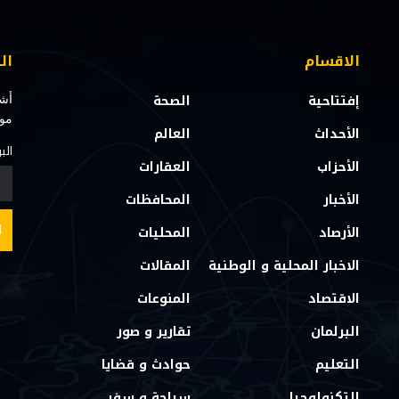
الاقسام
ال
إفتتاحية
الصحة
أشت
مو
الأحداث
العالم
الب
الأحزاب
العقارات
الأخبار
المحافظات
الأرصاد
المحليات
الاخبار المحلية و الوطنية
المقالات
الاقتصاد
المنوعات
البرلمان
تقارير و صور
التعليم
حوادث و قضايا
التكنولوجيا
سياحة و سفر