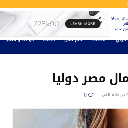
ال رضوان
كر
يمن عبود
الرأي
الأحداث
عالم الفن
الصحة
حوادث و قضايا
مال مصر دوليا
0
عالم الفن
في