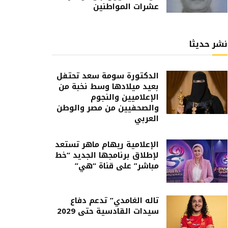
عشرات المواطنين
نشر حديثا
الدكتورة سومة سعد تحتفل
بعيد ميلادها وسط نخبة من
الإعلاميين والنجوم
والصحفيين من مصر والوطن
العربي
الإعلامية ريهام ماهر تستعد
لإطلاق برنامجها الجديد “خط
مباشر” على قناة “هي”
تاله الغامدي” تدعم دفاع
سيدات القادسية حتى 2029