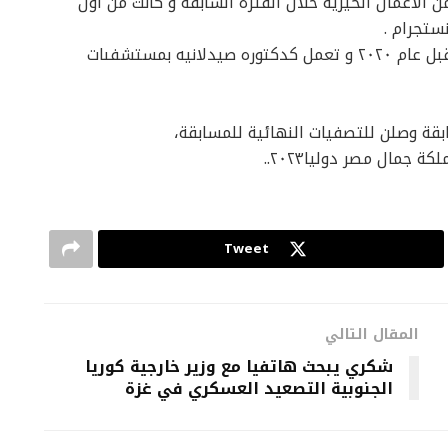
 الاعمال الخيريه خلال الفتره السابقه و كانت من اول
ستجرام .
*تخرجت اسراء يحيى من كليه صيدله جامعة المستقبل عام ٢٠٢٠ و تعمل كدكتوره صيدلانيه بمستشفىات
مال مصر دوليا٢٠٢٣..
Tweet
المقال التالي
شكري يبحث هاتفيا مع وزير خارجية كوريا
الجنوبية التصعيد العسكري في غزة