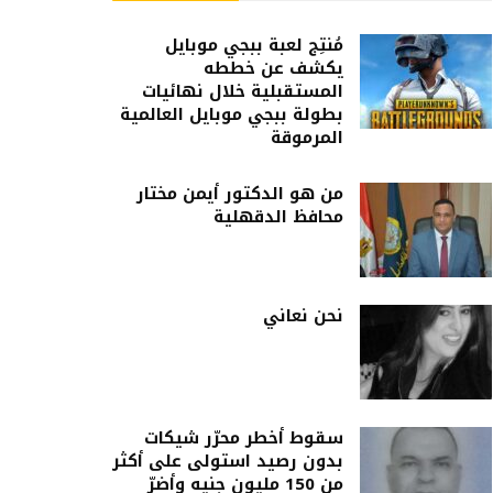
مُنتِج لعبة ببجي موبايل
يكشف عن خططه
المستقبلية خلال نهائيات
بطولة ببجي موبايل العالمية
المرموقة
من هو الدكتور أيمن مختار
محافظ الدقهلية
نحن نعاني
سقوط أخطر محرّر شيكات
بدون رصيد استولى على أكثر
من 150 مليون جنيه وأضرّ