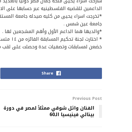
شاركت اسراء يحيى ملكة جمال مصر دوليا بالعديد من
الداعمين للقضيه الفلسطينيه عبر حسابها على الان
جامعة عين شمس .
*والديها هما الداعم الأول وأهم المشجعين لها .
* اختارت لجنة تحكيم المسابقة الفائزه من ١٤ متسابقة وصلن للتصفيات النهائية للمسابقة،
خضعن لمسابقات وتصفيات عدة وحصلت على لقب ملكة ج
Share
Previous Post
الفنان وائل شوقي ممثلاً لمصر في دورة
بينالي فينيسيا الـ60