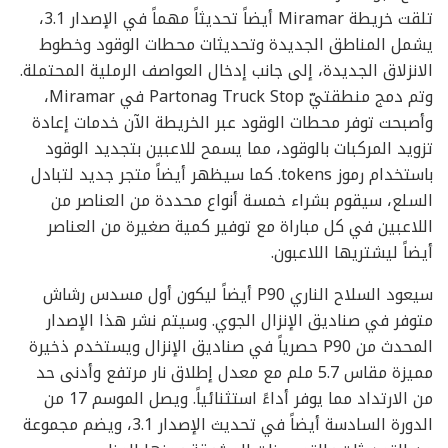
تلقت خريطة Miramar أيضاً تحديثاً مهماً في الإصدار 3.1،
يشمل المناطق الجديدة وتحديثات محطات الوقود وخطوط
الانزلاق الجديدة، إلى جانب إدخال العواصف الرملية المحتملة.
وتم دمج منطقتيّ Truck Stop وPartona في Miramar،
وأصبحت توفر محطات الوقود عبر الخريطة الآن خدمات إعادة
تزويد المركبات بالوقود، مما يسمح للاعبين بتجديد الوقود
باستخدام رموز tokens. كما سيظهر أيضاً متجر جديد لتبادل
السلع، سيقوم بشراء خمسة أنواع محددة من العناصر من
اللاعبين في كل مباراة مع توفير كمية صغيرة من العناصر
أيضاً ليشتريها اللاعبون.
سيعود السلاح الناري P90 أيضاً ليكون أول مسدس رشاش
متوفر في صناديق الإنزال الجوي. وسيتم نشر هذا الإصدار
المحدث من P90 حصرياً في صناديق الإنزال ويستخدم ذخيرة
مميزة مقاس 5.7 ملم مع معدل إطلاق نار مرتفع وأدنى حد
من الارتداد مما يوفر أداءً استثنائياً. ويصل الموسم 17 من
الدورة السادسة أيضاً في تحديث الإصدار 3.1، ويضم مجموعة