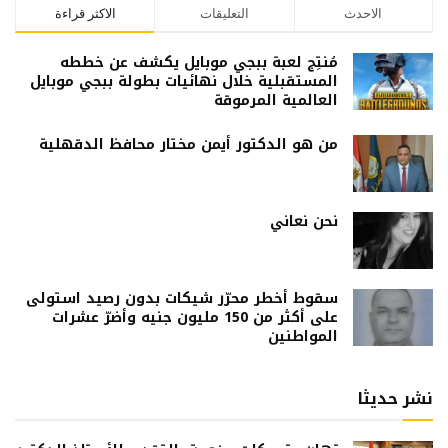
الاحدث
التعليقات
الاكثر قراءة
مُنتِج لعبة ببجي موبايل يكشف عن خططه
المستقبلية خلال نهائيات بطولة ببجي موبايل
العالمية المرموقة
من هو الدكتور أيمن مختار محافظ الدقهلية
نحن نعاني
سقوط أخطر محرّر شيكات بدون رصيد استولى
على أكثر من 150 مليون جنيه وأضرّ عشرات
المواطنين
نشر حديثا