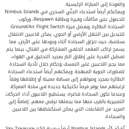
والعودة إلى المباراة الرئيسية.
ويمكنكم أيضاً استدعاء الجنّي السحري في Nimbus Islands
للحصول على مكافآت وفيرة وبطاقة Respawn، وركوب
السجادة الطائرة. وبفضل ميزة Ground/Air Flight Switch
للتبديل بين التنقل الأرضي أو الجوي، يمكن للاعبين الانتقال
بسلاسة، حيث تنزلق السجادة أثناء وجودها على الأرض، مما
يسمح لراكب المقعد الخلفي المشاركة في القتال، بينما يتم
تعطيل القدرة على إطلاق النار بمجرد التحليق في الهواء،
مما يجبر اللاعبين على التمسك بإحكام خلال تأدية السجادة
للمناورات الجوية المبهجة. ويمكنهم أيضاً استدعاء السجادة
الطائرة بمجرد وصولهم إلى مسافة معينة أو إطلاقها وفقاً
لرغبتهم مما يوفر فرصاً تكتيكية جديدة في ساحة المعركة.
وعندما تكون السجادة شاغرة، يستطيع اللاعبون أداء الحركات
التعبيرية بالقرب منها مما يجعلها ترقص معهم، إضافةً إلى
المزيد من التفاعلات التي يمكن استكشافها بين اللاعبين
والسجادة.
تُقدّم جُزُر Nimbus Islands أيضاً سفينة الكنز Sky Treasure