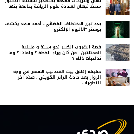
تهانٍ وتبريكات مفعمة بالتقدير للأستاذ الدكتور
محمد نبهان لعمادة علوم الرياضة بجامعة بنها
بعد تيزر الاختطاف الفضائي.. أحمد سعد يكشف
بوستر “الألبوم الإلكترو
قصة الهروب الكبير نحو سبتة و مليلية
المحتلتين . من كان وراء الخطة ؟ ولماذا ؟ وما
تداعيات ذلك ؟
حقيقة إغلاق بيت العندليب الاسمر في وجه
الزوار بعد حادث الزائر الكويتي . هذه آخر
التطورات