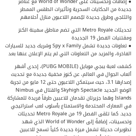
● إضافات وتحسينات على World of Wonder مع عناصر
جديدة من الحكايات السحرية وتأثيرات الطقس الممطر
والثلجي وطرق جديدة ليُصمم اللاعبون منازل أحلامهم
تحديثات Metro Royale التي تضم مناطق سفينة الكنز
ومقتنيات الفصل 19 الجديدة
● تعاونات جديدة تشمل Spy x Family وشريك جديد للسيارات
الفاخرة، والمزيد من التعاونات التي لم يتم الإعلان عنها بعد
كشفت لعبة ببجي موبايل (PUBG MOBILE)، إحدى أشهر
ألعاب الجوال في العالم، عن كنوز مخفية جديدة مع تحديث
إصدارها 3.1، حيث سيتمكن اللاعبون حتى 12 مايو من تجربة
الوضع الجديد Skyhigh Spectacle والقتال في Nimbus
Islands وهما جزيرتان تقدمان للاعبين طرقاً فريدة للمشاركة
في المعارك المحتدمة والاستمتاع بأسلوب لعب استراتيجي
جديد. كما تلقى الفصل 19 من Metro Royale تحديثات
وتحسينات، إضافةً إلى World of Wonder الذي شهد
تطويرات حديثة تشمل ميزة جديدة كلياً تسمح للاعبين