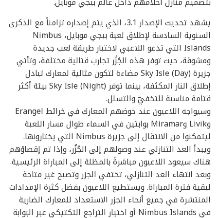
بتصميم منازل أحلامهم داخل عالم ببجي موبايل.
يشهد تحديث الإصدار 3.1، الذي يتم إصداره تزامناً مع الذكرى
السنوية السادسة لإطلاق لعبة ببجي موبايل، Nimbus
Islands التي تدعو اللاعبي لاختبار طريقة لعب جديدة
ومشوقة، حيث توفر هذه الجُزُر تجارب قتالية مختلفة، وتأتي
جزيرة Sky Isle (Day) مضاءة لتكون مثالية لمعارك تبادل
إطلاق النار المكثفة، بينما توفر Sky Isle (Night) بيئة أكثر
قتامة مناسبة للتخفيّ والتسلل.
وسيواجه اللاعبون عند خوضهم المعارك في خرائط Erangel
وLivik وMiramar بوابتين في السماء طوال مسار اللعبة
ليتمكنوا من الانتقال إلى جزيرة Nimbus التي يختارونها.
ويبدأ العد التنازلي عند وصولهم إلى الجُزُر، وإذا تم إقصاؤهم
هناك سيعود اللاعبون مباشرةً بالمظلة إلى المباراة الرئيسية.
وبعد انتهاء العد التنازلي، تختفي الجزر وتصبح غير متاحة
لبقية فترة المباراة. ويستطيع اللاعبون بفضل كثرة الإمدادات
المنتشرة في جميع أنحاء الجزر الاستعداد للمعارك الضارية
في Nimbus Islands أو اختيار التراجع التكتيكي عبر البوابة