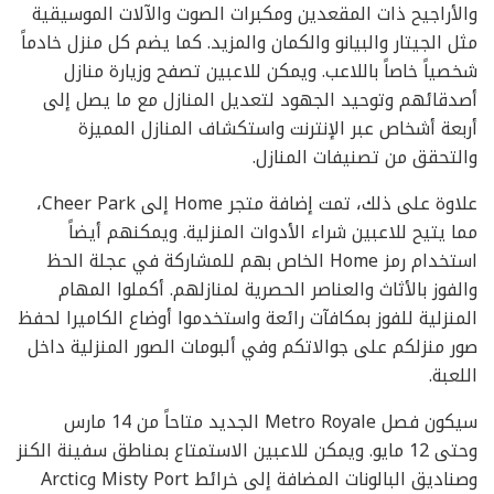
والأراجيح ذات المقعدين ومكبرات الصوت والآلات الموسيقية
مثل الجيتار والبيانو والكمان والمزيد. كما يضم كل منزل خادماً
شخصياً خاصاً باللاعب. ويمكن للاعبين تصفح وزيارة منازل
أصدقائهم وتوحيد الجهود لتعديل المنازل مع ما يصل إلى
أربعة أشخاص عبر الإنترنت واستكشاف المنازل المميزة
والتحقق من تصنيفات المنازل.
علاوة على ذلك، تمت إضافة متجر Home إلى Cheer Park،
مما يتيح للاعبين شراء الأدوات المنزلية. ويمكنهم أيضاً
استخدام رمز Home الخاص بهم للمشاركة في عجلة الحظ
والفوز بالأثاث والعناصر الحصرية لمنازلهم. أكملوا المهام
المنزلية للفوز بمكافآت رائعة واستخدموا أوضاع الكاميرا لحفظ
صور منزلكم على جوالاتكم وفي ألبومات الصور المنزلية داخل
اللعبة.
سيكون فصل Metro Royale الجديد متاحاً من 14 مارس
وحتى 12 مايو. ويمكن للاعبين الاستمتاع بمناطق سفينة الكنز
وصناديق البالونات المضافة إلى خرائط Misty Port وArctic