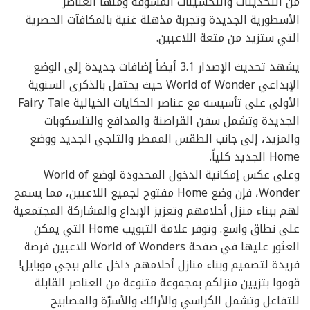
من التحديثات والتحسينات المشوقة ومنها العناصر
الأسطورية الجديدة وتجربة مذهلة غنية بالمكافآت الحصرية
التي ستزيد من متعة اللاعبين.
يشهد تحديث الإصدار 3.1 أيضاً إضافات جديدة إلى الوضع
الإبداعي World of Wonder حيث يحتفل بالذكرى السنوية
الأولى على تأسيسه مع عناصر الحكايات الخيالية Fairy Tale
الجديدة وتشمل سفن القراصنة والمدافع والتلسكوبات
والمزيد، إلى جانب الطقس الممطر والثلجي الجديد ووضع
Home الجديد كلياً.
وعلى عكس إمكانية الدخول المحدودة لوضع World of
Wonder، فإن وضع Home مفتوح لجميع اللاعبين، مما يسمح
لهم ببناء منزل أحلامهم وتعزيز الإبداع والمشاركة المجتمعية
على نطاق واسع. وتوفر علامة التبويب Home التي يمكن
العثور عليها في صفحة World of Wonders للاعبين فرصة
فريدة لتصميم وبناء منازل أحلامهم داخل عالم ببجي موبايل!
قوموا بتزيين منزلكم بمجموعة متنوعة من العناصر القابلة
للتفاعل وتشمل الكراسي والأرائك والأسرّة والمصابيح