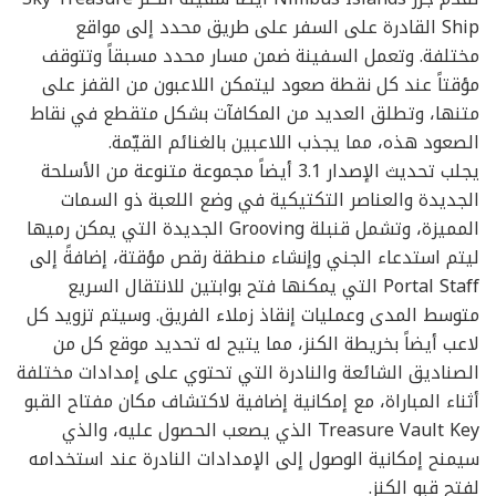
Ship القادرة على السفر على طريق محدد إلى مواقع
مختلفة. وتعمل السفينة ضمن مسار محدد مسبقاً وتتوقف
مؤقتاً عند كل نقطة صعود ليتمكن اللاعبون من القفز على
متنها، وتطلق العديد من المكافآت بشكل متقطع في نقاط
الصعود هذه، مما يجذب اللاعبين بالغنائم القيّمة.
يجلب تحديث الإصدار 3.1 أيضاً مجموعة متنوعة من الأسلحة
الجديدة والعناصر التكتيكية في وضع اللعبة ذو السمات
المميزة، وتشمل قنبلة Grooving الجديدة التي يمكن رميها
ليتم استدعاء الجني وإنشاء منطقة رقص مؤقتة، إضافةً إلى
Portal Staff التي يمكنها فتح بوابتين للانتقال السريع
متوسط المدى وعمليات إنقاذ زملاء الفريق. وسيتم تزويد كل
لاعب أيضاً بخريطة الكنز، مما يتيح له تحديد موقع كل من
الصناديق الشائعة والنادرة التي تحتوي على إمدادات مختلفة
أثناء المباراة، مع إمكانية إضافية لاكتشاف مكان مفتاح القبو
Treasure Vault Key الذي يصعب الحصول عليه، والذي
سيمنح إمكانية الوصول إلى الإمدادات النادرة عند استخدامه
لفتح قبو الكنز.