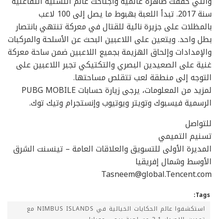
والتي حققت ظاهرة عالمية واجتاحت عالم التسلية التفاعلية
سنة 2017. تبدأ اللعبة بهبوط ما يصل إلى 100 لاعب
بالمظلات على جزيرة نائية للقتال في معركة تنتهي بانتصار
بطل واحد. ويتعين على اللاعبين البحث عن الأسلحة والمركبات
والإمدادات وإلحاق الهزيمة بجميع اللاعبين ضمن ساحة معركة
غنية على الصعيدين البصري والتكتيكي تجبر اللاعبين على
التوجه إلى منطقة لعب تتقلص مساحتها.
لمزيد من المعلومات، يرجى زيارة حسابات PUBG MOBILE
الرسمية فيسبوك وتويتر ويوتيوب وإنستجرام وتيك توك.
للتواصل
تسنيم التميمي
المديرة الأولى للتسويق والعلاقات العامة – تينسنت الشرق
الأوسط وشمال إفريقيا
Tasneem@global.Tencent.com
Tags:
استكشفوا عالم الحكايات الخيالية في NIMBUS ISLANDS مع